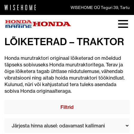
WISEHOME OÜ Teguri 39, Tartu
LÕIKETERAD – TRAKTOR
Honda murutraktori originaal lõiketerad on mõeldud
täpseks sobivuseks Honda murutraktoritega. Terav ja
õige lõiketera tagab ühtlase niidutulemuse, vähendab
vibratsiooni ning aitab hoida murutraktori töökindlust.
Kulunud, nüri või kahjustatud tera tuleks asendada
sobiva Honda originaalteraga.
Filtrid