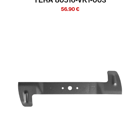
TERA 80516-VK1-003
56.90
€