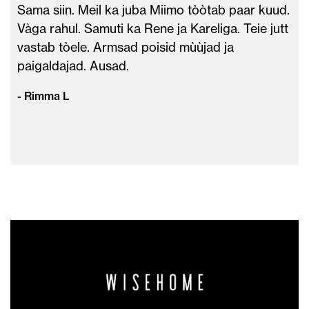
Sama siin. Meil ka juba Miimo tòòtab paar kuud.
Vàga rahul. Samuti ka Rene ja Kareliga. Teie jutt
vastab tòele. Armsad poisid mùùjad ja
paigaldajad. Ausad.
- Rimma L