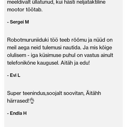
meeldivalt üllatunud, kui hästi neljataktiline
mootor töötab.
- Sergei M
Robotmuruniiduki töö teeb rõõmu ja nüüd on
meil aega neid tulemusi nautida. Ja mis kõige
olulisem - iga küsimuse puhul on vastus ainult
telefonikõne kaugusel. Aitäh ja edu!
- Evi L
Super teenindus,soojalt soovitan, Äitähh
härrased!👌
- Endla H