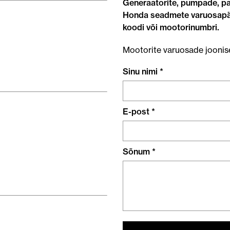
Generaatorite, pumpade, pa
Honda seadmete varuosapär
koodi või mootorinumbri.
Mootorite varuosade joonis
Sinu nimi *
E-post *
Sõnum *