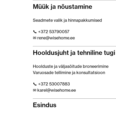
Müük ja nõustamine
Seadmete valik ja hinnapakkumised
📞 +372 53790057
✉ rene@wisehome.ee
Hooldusjuht ja tehniline tugi
Hoolduste ja väljasõitude broneerimine
Varuosade tellimine ja konsultatsioon
📞 +372 53007883
✉ karel@wisehome.ee
Esindus