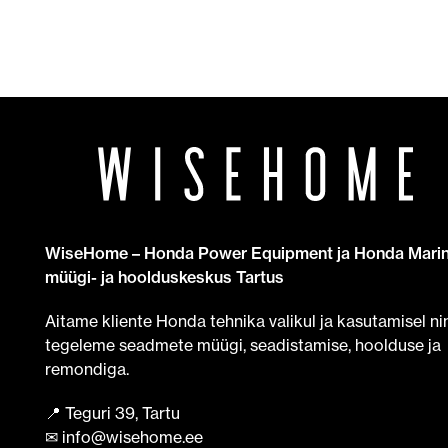
WiseHome – Honda Power Equipment ja Honda Mari
müügi- ja hoolduskeskus Tartus
Aitame kliente Honda tehnika valikul ja kasutamisel ni
tegeleme seadmete müügi, seadistamise, hoolduse ja
remondiga.
📍 Teguri 39, Tartu
✉ info@wisehome.ee