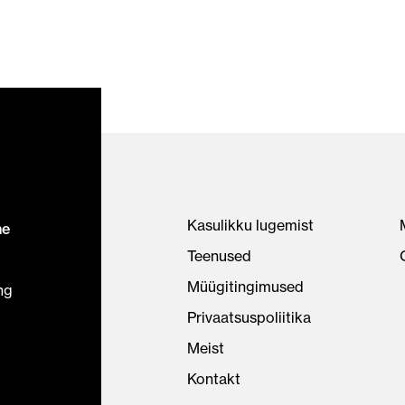
Kasulikku lugemist
ne
Teenused
Müügitingimused
ng
Privaatsuspoliitika
Meist
Kontakt