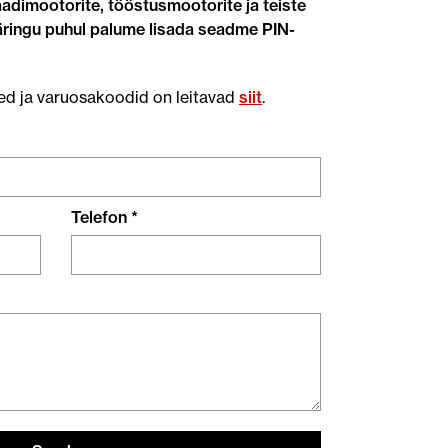
adimootorite, tööstusmootorite ja teiste
ingu puhul palume lisada seadme PIN-
ed ja varuosakoodid on leitavad
siit
.
Telefon *