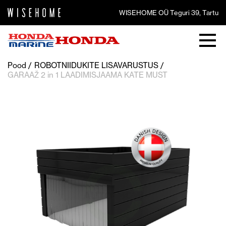
WISEHOME OÜ Teguri 39, Tartu
Pood
ROBOTNIIDUKITE LISAVARUSTUS
GARAAŽ 2 in 1 LAADIMISJAAMA KATE MUST