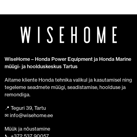
WiseHome – Honda Power Equipment ja Honda Marine
müügi- ja hoolduskeskus Tartus
Aitame kliente Honda tehnika valikul ja kasutamisel ning
tegeleme seadmete müügi, seadistamise, hoolduse ja
remondiga.
📍 Teguri 39, Tartu
✉ info@wisehome.ee
Müük ja nõustamine
📞 +372 537 90057