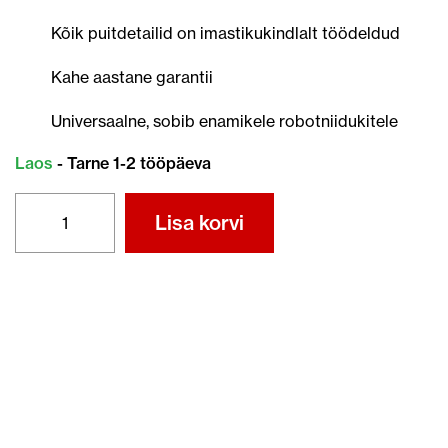
Kõik puitdetailid on imastikukindlalt töödeldud
Kahe aastane garantii
Universaalne, sobib enamikele robotniidukitele
Laos
- Tarne 1-2 tööpäeva
GARAAŽ
Lisa korvi
2
in
1
LAADIMISJAAMA
KATE
MUST
kogus