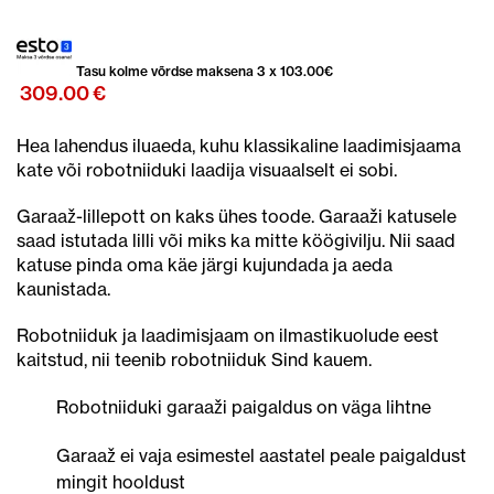
Tasu kolme võrdse maksena 3 x
103.00
€
309.00
€
Hea lahendus iluaeda, kuhu klassikaline laadimisjaama
kate või robotniiduki laadija visuaalselt ei sobi.
Garaaž-lillepott on kaks ühes toode. Garaaži katusele
saad istutada lilli või miks ka mitte köögivilju. Nii saad
katuse pinda oma käe järgi kujundada ja aeda
kaunistada.
Robotniiduk ja laadimisjaam on ilmastikuolude eest
kaitstud, nii teenib robotniiduk Sind kauem.
Robotniiduki garaaži paigaldus on väga lihtne
Garaaž ei vaja esimestel aastatel peale paigaldust
mingit hooldust