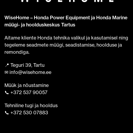
WiseHome – Honda Power Equipment ja Honda Marine
müügi- ja hoolduskeskus Tartus
Aitame kliente Honda tehnika valikul ja kasutamisel ning
tegeleme seadmete müügi, seadistamise, hoolduse ja
remondiga.
📍 Teguri 39, Tartu
✉ info@wisehome.ee
Müük ja nõustamine
📞 +372 537 90057
Tehniline tugi ja hooldus
📞 +372 530 07883