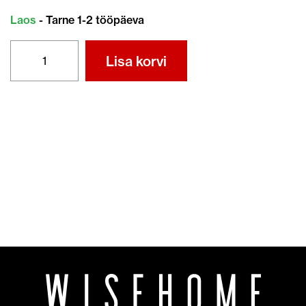
Laos
- Tarne 1-2 tööpäeva
HONDA
Lisa korvi
10W-
30
SJ
4T
MOOTORIÕLI
1L
kogus