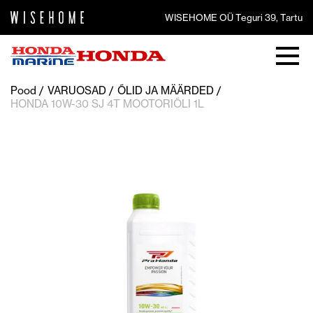
WISEHOME OÜ Teguri 39, Tartu
Pood
VARUOSAD
ÕLID JA MÄÄRDED
HONDA 10W-30 SJ 4T MOOTORIÕLI 1L