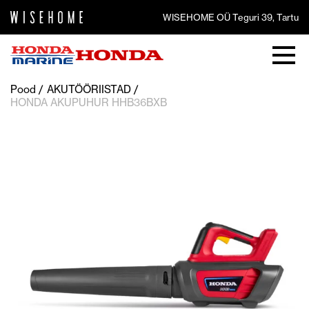
WISEHOME OÜ Teguri 39, Tartu
Pood
AKUTÖÖRIISTAD
HONDA AKUPUHUR HHB36BXB