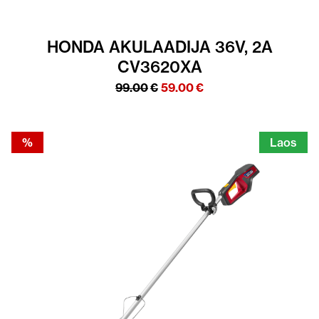
HONDA AKULAADIJA 36V, 2A
CV3620XA
Algne
Praegune
99.00
€
59.00
€
hind
hind
oli:
on:
99.00€.
59.00€.
%
Laos