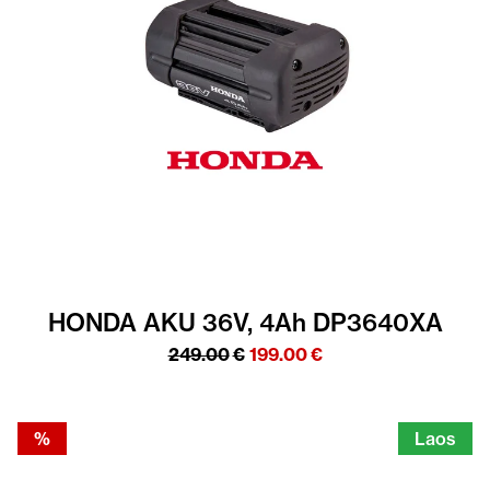
HONDA AKU 36V, 4Ah DP3640XA
Algne
Praegune
249.00
€
199.00
€
hind
hind
oli:
on:
249.00€.
199.00€.
%
Laos