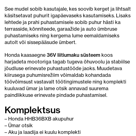
See mudel sobib kasutajale, kes soovib kerget ja lihtsalt
käsitsetavat puhurit igapäevaseks kasutamiseks. Lisaks
lehtede ja prahi puhastamisele sobib puhur hästi ka
terrasside, kõnniteede, garaažide ja auto ümbruse
puhastamiseks ning kergema lume eemaldamiseks
autolt või sissepääsude ümbert.
Honda kaasaegne
36V liitiumaku süsteem
koos
harjadeta mootoriga tagab tugeva õhuvoolu ja stabiilse
jõudluse erinevate puhastustööde jaoks. Muudetava
kiirusega puhumisrežiim võimaldab kohandada
töövõimsust vastavalt töötingimustele ning komplekti
kuuluvad ümar ja lame otsik annavad suurema
paindlikkuse erinevate pindade puhastamisel.
Komplektsus
– Honda HHB36BXB akupuhur
– Ümar otsik
– Aku ja laadija ei kuulu komplekti