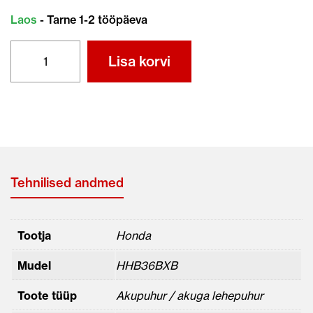
Laos
- Tarne 1-2 tööpäeva
HONDA
Lisa korvi
AKUPUHUR
HHB36BXB
kogus
Tehnilised andmed
Tootja
Honda
Mudel
HHB36BXB
Toote tüüp
Akupuhur / akuga lehepuhur