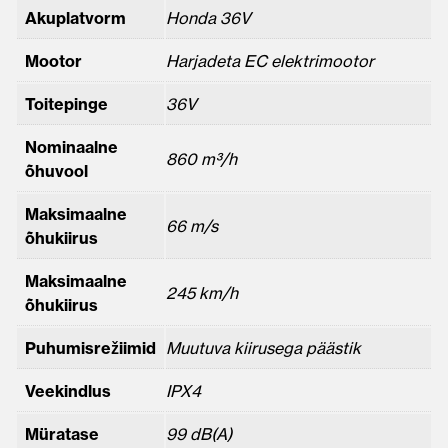
Akuplatvorm
Honda 36V
Mootor
Harjadeta EC elektrimootor
Toitepinge
36V
Nominaalne
860 m³/h
õhuvool
Maksimaalne
66 m/s
õhukiirus
Maksimaalne
245 km/h
õhukiirus
Puhumisrežiimid
Muutuva kiirusega päästik
Veekindlus
IPX4
Müratase
99 dB(A)