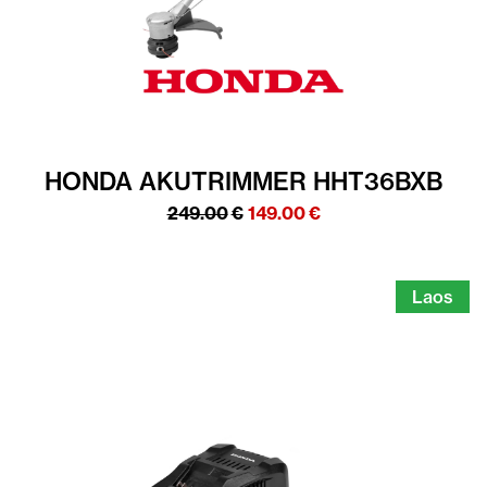
HONDA AKUTRIMMER HHT36BXB
Algne
Praegune
249.00
€
149.00
€
hind
hind
oli:
on:
249.00€.
149.00€.
Laos