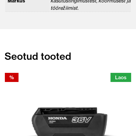
Märkus
kasutustingimustest, koormusest ja
töörežiimist.
Seotud tooted
%
Laos