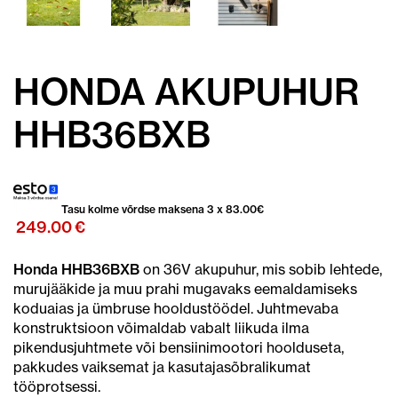
HONDA AKUPUHUR
HHB36BXB
Tasu kolme võrdse maksena 3 x
83.00
€
249.00
€
Honda HHB36BXB
on 36V akupuhur, mis sobib lehtede,
murujääkide ja muu prahi mugavaks eemaldamiseks
koduaias ja ümbruse hooldustöödel. Juhtmevaba
konstruktsioon võimaldab vabalt liikuda ilma
pikendusjuhtmete või bensiinimootori hoolduseta,
pakkudes vaiksemat ja kasutajasõbralikumat
tööprotsessi.