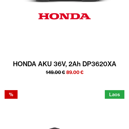
HONDA AKU 36V, 2Ah DP3620XA
Algne
Praegune
149.00
€
89.00
€
hind
hind
oli:
on:
149.00€.
89.00€.
%
Laos