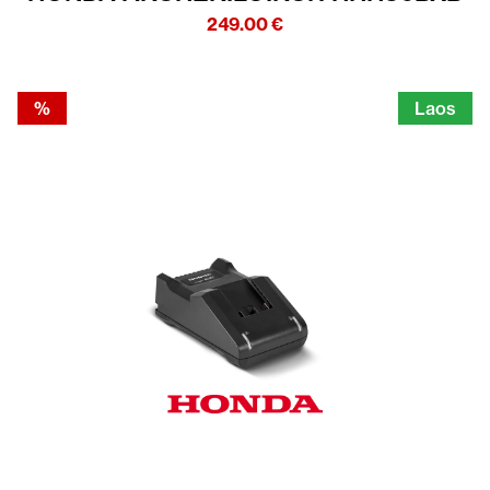
249.00
€
%
Laos