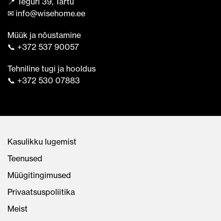
📍 Teguri 39, Tartu
✉ info@wisehome.ee
Müük ja nõustamine
📞 +372 537 90057
Tehniline tugi ja hooldus
📞 +372 530 07883
Kasulikku lugemist
Teenused
Müügitingimused
Privaatsuspoliitika
Meist