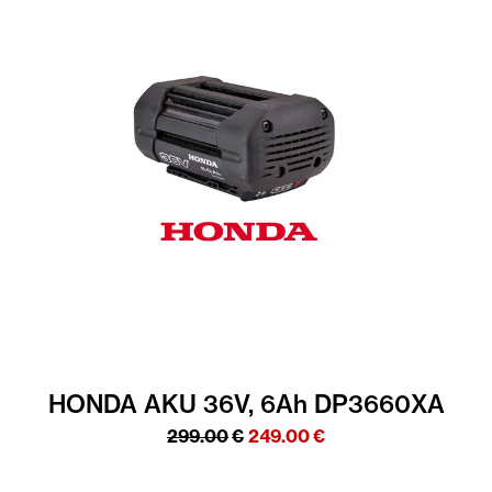
HONDA AKU 36V, 6Ah DP3660XA
Algne
Praegune
299.00
€
249.00
€
hind
hind
oli:
on: