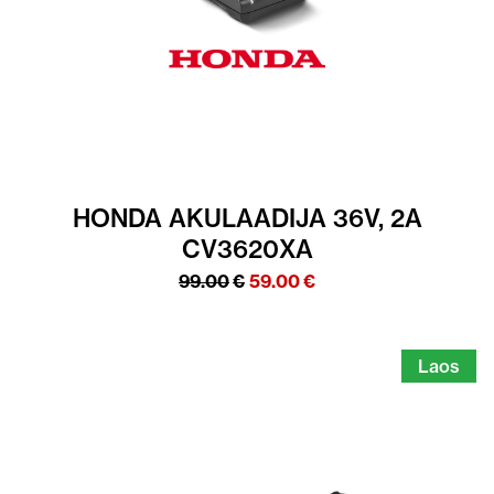
HONDA AKULAADIJA 36V, 2A
CV3620XA
Algne
Praegune
99.00
€
59.00
€
hind
hind
oli:
on:
99.00€.
59.00€.
Laos