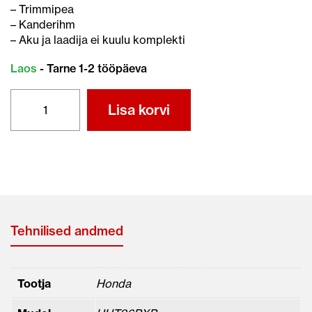
– Trimmipea
– Kanderihm
– Aku ja laadija ei kuulu komplekti
Laos
- Tarne 1-2 tööpäeva
HONDA
Lisa korvi
AKUTRIMMER
HHT36BXB
kogus
Tehnilised andmed
Tootja
Honda