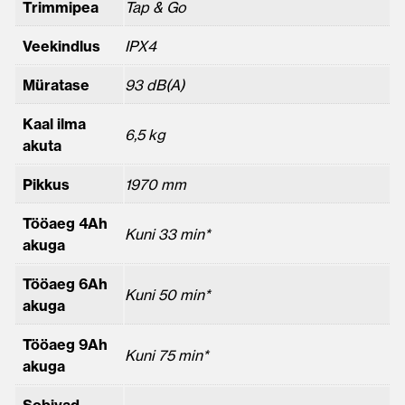
Trimmipea
Tap & Go
Veekindlus
IPX4
Müratase
93 dB(A)
Kaal ilma
6,5 kg
akuta
Pikkus
1970 mm
Tööaeg 4Ah
Kuni 33 min*
akuga
Tööaeg 6Ah
Kuni 50 min*
akuga
Tööaeg 9Ah
Kuni 75 min*
akuga
Sobivad