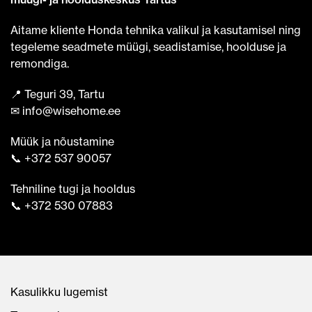
Aitame kliente Honda tehnika valikul ja kasutamisel ning
tegeleme seadmete müügi, seadistamise, hoolduse ja
remondiga.
📍 Teguri 39, Tartu
✉ info@wisehome.ee
Müük ja nõustamine
📞 +372 537 90057
Tehniline tugi ja hooldus
📞 +372 530 07883
Kasulikku lugemist