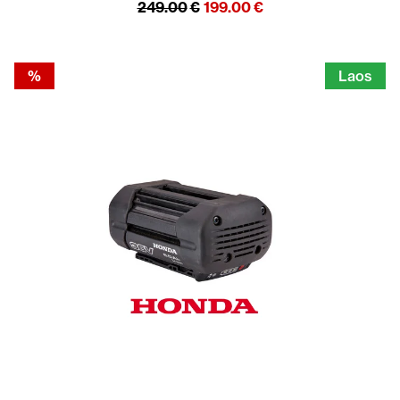
Algne
Praegune
249.00
€
199.00
€
hind
hind
oli:
on:
249.00€.
199.00€.
%
Laos