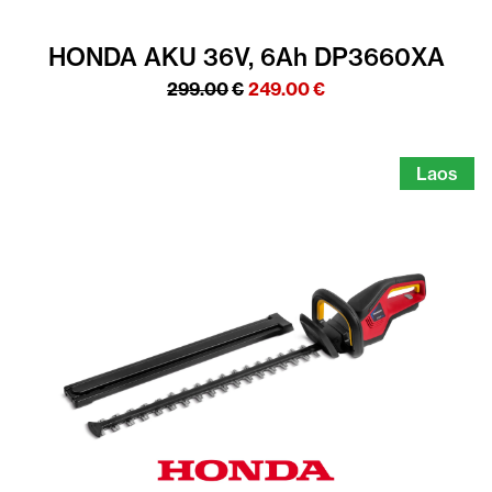
HONDA AKU 36V, 6Ah DP3660XA
Algne
Praegune
299.00
€
249.00
€
hind
hind
oli:
on:
299.00€.
249.00€.
Laos