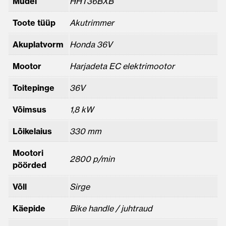
Mudel
HHT36BXB
Toote tüüp
Akutrimmer
Akuplatvorm
Honda 36V
Mootor
Harjadeta EC elektrimootor
Toitepinge
36V
Võimsus
1,8 kW
Lõikelaius
330 mm
Mootori
2800 p/min
pöörded
Võll
Sirge
Käepide
Bike handle / juhtraud