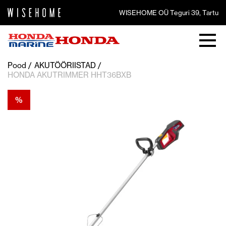
WISEHOME OÜ Teguri 39, Tartu
Pood
AKUTÖÖRIISTAD
HONDA AKUTRIMMER HHT36BXB
%