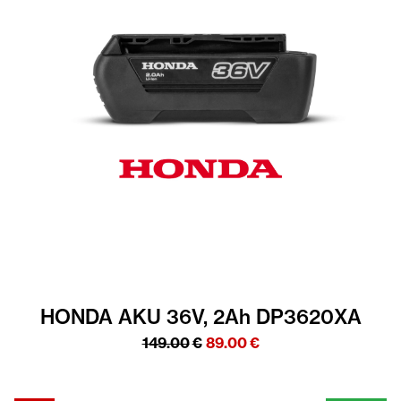
HONDA AKU 36V, 2Ah DP3620XA
Algne
Praegune
149.00
€
89.00
€
hind
hind
oli:
on:
149.00€.
89.00€.