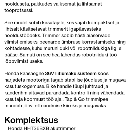
hoolduseta, pakkudes vaiksemat ja lihtsamat
tööprotsessi.
See mudel sobib kasutajale, kes vajab kompaktset ja
lihtsalt käsitsetavat trimmerit igapäevasteks
hooldustöödeks. Trimmer sobib hästi aiaservade
viimistlemiseks, peenarde ümbruse korrastamiseks ning
kohtadesse, kuhu muruniiduki või robotniidukiga ligi ei
pääse. Samuti on see hea lahendus robotniiduki töö
lõppviimistluseks.
Honda kaasaegne
36V liitiumaku süsteem
koos
harjadeta mootoriga tagab stabiilse jõudluse ja mugava
kasutuskogemuse. Bike handle tüüpi juhtraud ja
kanderihm aitavad parandada kontrolli ning vähendada
kasutaja koormust töö ajal. Tap & Go trimmipea
muudab jõhvi etteandmise kiireks ja mugavaks.
Komplektsus
– Honda HHT36BXB akutrimmer