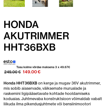
HONDA
AKUTRIMMER
HHT36BXB
Tasu kolme võrdse maksena 3 x
49.67
€
Algne
Praegune
149.00
€
249.00
€
hind
hind
oli:
on:
Honda HHT36BXB
on kerge ja mugav 36V akutrimmer,
249.00€.
149.00€.
mis sobib aiaservade, väiksemate murualade ja
raskemini ligipääsetavate kohtade hooldamiseks
koduaias. Juhtmevaba konstruktsioon võimaldab vabalt
liikuda ilma pikendusjuhtmete või bensiinimootori