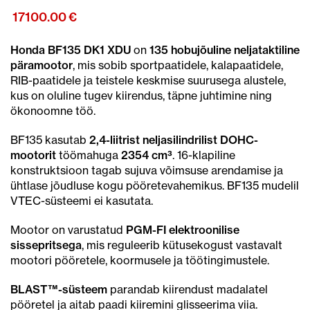
17100.00
€
Honda BF135 DK1 XDU
on
135 hobujõuline neljataktiline
päramootor
, mis sobib sportpaatidele, kalapaatidele,
RIB-paatidele ja teistele keskmise suurusega alustele,
kus on oluline tugev kiirendus, täpne juhtimine ning
ökonoomne töö.
BF135 kasutab
2,4-liitrist neljasilindrilist DOHC-
mootorit
töömahuga
2354 cm³
. 16-klapiline
konstruktsioon tagab sujuva võimsuse arendamise ja
ühtlase jõudluse kogu pööretevahemikus. BF135 mudelil
VTEC-süsteemi ei kasutata.
Mootor on varustatud
PGM-FI elektroonilise
sissepritsega
, mis reguleerib kütusekogust vastavalt
mootori pööretele, koormusele ja töötingimustele.
BLAST™-süsteem
parandab kiirendust madalatel
pööretel ja aitab paadi kiiremini glisseerima viia.