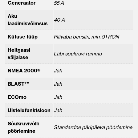
Generaator
55 A
Aku
40 A
laadimisvõimsus
Kütuse tüüp
Pliivaba bensiin, min. 91 RON
Heitgaasi
Läbi sõukruvi rummu
väljalase
NMEA 2000®
Jah
BLAST™
Jah
ECOmo
Jah
Uistelufunktsioon
Jah
Sõukruvivõlli
Standardne päripäeva pöörlemine
pöörlemine