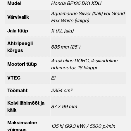
Mudel
Honda BF135 DK1 XDU
Aquamarine Silver (hall) või Grand
Värvivalik
Prix White (valge)
Jala tüüp
X (XL jalg)
Ahtripeegli
635 mm (25”)
kõrgus
4-taktiline DOHC, 4-silindriline
Mootori tüüp
ridamootor, 16 klappi
VTEC
Ei
Töömaht
2354 cm³
Kolvi läbimõõt ja
87 × 99 mm
käik
Maksimaalne
135 hj (99,3 kW) / 5500 p/min
võimsus