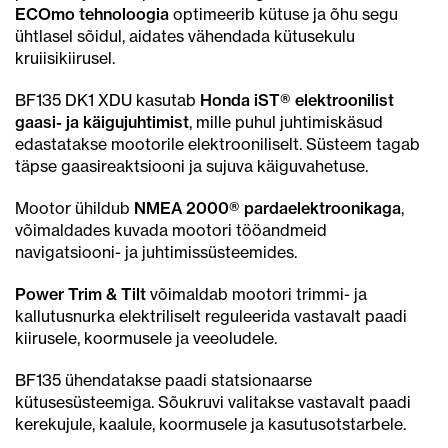
ECOmo tehnoloogia
optimeerib kütuse ja õhu segu
ühtlasel sõidul, aidates vähendada kütusekulu
kruiisikiirusel.
BF135 DK1 XDU kasutab
Honda iST® elektroonilist
gaasi- ja käigujuhtimist
, mille puhul juhtimiskäsud
edastatakse mootorile elektrooniliselt. Süsteem tagab
täpse gaasireaktsiooni ja sujuva käiguvahetuse.
Mootor ühildub
NMEA 2000® pardaelektroonikaga
,
võimaldades kuvada mootori tööandmeid
navigatsiooni- ja juhtimissüsteemides.
Power Trim & Tilt
võimaldab mootori trimmi- ja
kallutusnurka elektriliselt reguleerida vastavalt paadi
kiirusele, koormusele ja veeoludele.
BF135 ühendatakse paadi statsionaarse
kütusesüsteemiga. Sõukruvi valitakse vastavalt paadi
kerekujule, kaalule, koormusele ja kasutusotstarbele.