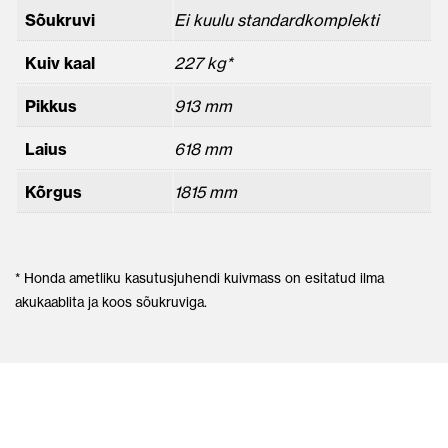
Sõukruvi
Ei kuulu standardkomplekti
Kuiv kaal
227 kg*
Pikkus
913 mm
Laius
618 mm
Kõrgus
1815 mm
* Honda ametliku kasutusjuhendi kuivmass on esitatud ilma
akukaablita ja koos sõukruviga.