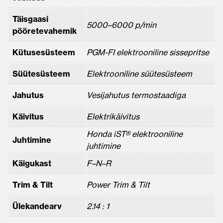
Täisgaasi
5000–6000 p/min
pööretevahemik
Kütusesüsteem
PGM-FI elektrooniline sissepritse
Süütesüsteem
Elektrooniline süütesüsteem
Jahutus
Vesijahutus termostaadiga
Käivitus
Elektrikäivitus
Honda iST® elektrooniline
Juhtimine
juhtimine
Käigukast
F–N–R
Trim & Tilt
Power Trim & Tilt
Ülekandearv
2.14 : 1