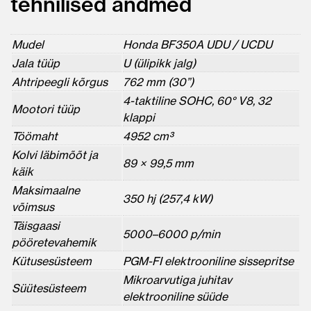
tehnilised andmed
Mudel
Honda BF350A UDU / UCDU
Jala tüüp
U (ülipikk jalg)
Ahtripeegli kõrgus
762 mm (30”)
4-taktiline SOHC, 60° V8, 32
Mootori tüüp
klappi
Töömaht
4952 cm³
Kolvi läbimõõt ja
89 × 99,5 mm
käik
Maksimaalne
350 hj (257,4 kW)
võimsus
Täisgaasi
5000–6000 p/min
pööretevahemik
Kütusesüsteem
PGM-FI elektrooniline sissepritse
Mikroarvutiga juhitav
Süütesüsteem
elektrooniline süüde