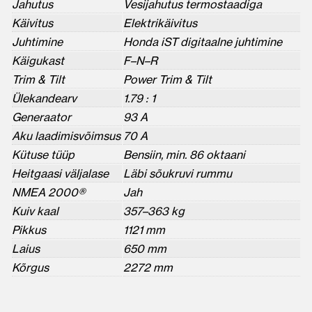
Jahutus
Vesijahutus termostaadiga
Käivitus
Elektrikäivitus
Juhtimine
Honda iST digitaalne juhtimine
Käigukast
F–N–R
Trim & Tilt
Power Trim & Tilt
Ülekandearv
1.79 : 1
Generaator
93 A
Aku laadimisvõimsus
70 A
Kütuse tüüp
Bensiin, min. 86 oktaani
Heitgaasi väljalase
Läbi sõukruvi rummu
NMEA 2000®
Jah
Kuiv kaal
357–363 kg
Pikkus
1121 mm
Laius
650 mm
Kõrgus
2272 mm