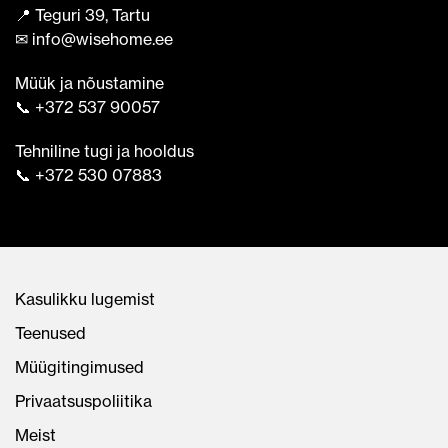
📍 Teguri 39, Tartu
✉ info@wisehome.ee
Müük ja nõustamine
📞 +372 537 90057
Tehniline tugi ja hooldus
📞 +372 530 07883
Kasulikku lugemist
Teenused
Müügitingimused
Privaatsuspoliitika
Meist