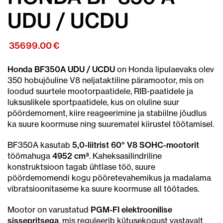
UDU / UCDU
35699.00
€
Honda BF350A UDU / UCDU
on Honda lipulaevaks olev
350 hobujõuline V8 neljataktiline päramootor, mis on
loodud suurtele mootorpaatidele, RIB-paatidele ja
luksuslikele sportpaatidele, kus on oluline suur
pöördemoment, kiire reageerimine ja stabiilne jõudlus
ka suure koormuse ning suurematel kiirustel töötamisel.
BF350A kasutab
5,0-liitrist 60° V8 SOHC-mootorit
töömahuga
4952 cm³
. Kaheksasilindriline
konstruktsioon tagab ühtlase töö, suure
pöördemomendi kogu pööretevahemikus ja madalama
vibratsioonitaseme ka suure koormuse all töötades.
Mootor on varustatud
PGM-FI elektroonilise
sissepritsega
, mis reguleerib kütusekogust vastavalt