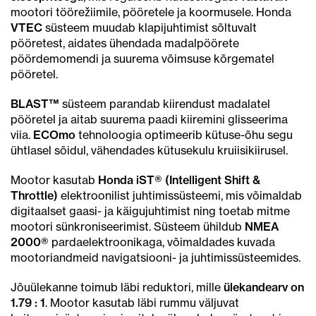
mootori töörežiimile, pööretele ja koormusele. Honda
VTEC
süsteem muudab klapijuhtimist sõltuvalt
pööretest, aidates ühendada madalpöörete
pöördemomendi ja suurema võimsuse kõrgematel
pööretel.
BLAST™
süsteem parandab kiirendust madalatel
pööretel ja aitab suurema paadi kiiremini glisseerima
viia.
ECOmo
tehnoloogia optimeerib kütuse-õhu segu
ühtlasel sõidul, vähendades kütusekulu kruiisikiirusel.
Mootor kasutab
Honda iST® (Intelligent Shift &
Throttle)
elektroonilist juhtimissüsteemi, mis võimaldab
digitaalset gaasi- ja käigujuhtimist ning toetab mitme
mootori sünkroniseerimist. Süsteem ühildub
NMEA
2000®
pardaelektroonikaga, võimaldades kuvada
mootoriandmeid navigatsiooni- ja juhtimissüsteemides.
Jõuülekanne toimub läbi reduktori, mille
ülekandearv on
1.79 : 1
. Mootor kasutab läbi rummu väljuvat