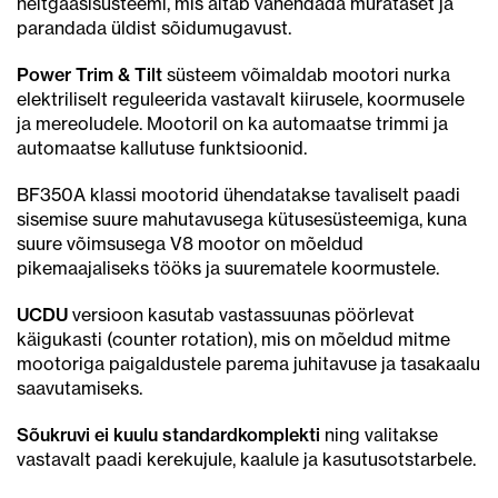
heitgaasisüsteemi, mis aitab vähendada mürataset ja
parandada üldist sõidumugavust.
Power Trim & Tilt
süsteem võimaldab mootori nurka
elektriliselt reguleerida vastavalt kiirusele, koormusele
ja mereoludele. Mootoril on ka automaatse trimmi ja
automaatse kallutuse funktsioonid.
BF350A klassi mootorid ühendatakse tavaliselt paadi
sisemise suure mahutavusega kütusesüsteemiga, kuna
suure võimsusega V8 mootor on mõeldud
pikemaajaliseks tööks ja suurematele koormustele.
UCDU
versioon kasutab vastassuunas pöörlevat
käigukasti (counter rotation), mis on mõeldud mitme
mootoriga paigaldustele parema juhitavuse ja tasakaalu
saavutamiseks.
Sõukruvi ei kuulu standardkomplekti
ning valitakse
vastavalt paadi kerekujule, kaalule ja kasutusotstarbele.