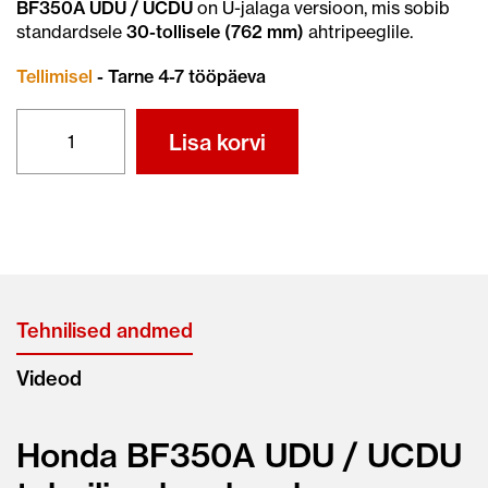
BF350A UDU / UCDU
on U-jalaga versioon, mis sobib
standardsele
30-tollisele (762 mm)
ahtripeeglile.
Tellimisel
- Tarne 4-7 tööpäeva
HONDA
Lisa korvi
BF
350
A
UDU
/
UCDU
kogus
Tehnilised andmed
Videod
Honda BF350A UDU / UCDU