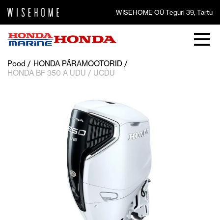
WISEHOME OÜ Teguri 39, Tartu
Pood
HONDA PÄRAMOOTORID
HONDA BF 350 A UDU / UCDU