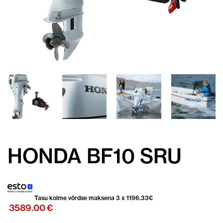
HONDA BF10 SRU
Tasu kolme võrdse maksena 3 x
1196.33
€
3589.00
€