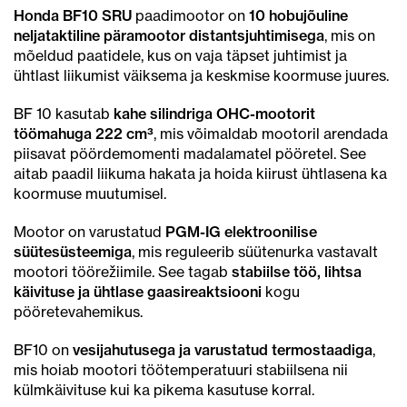
Honda BF10 SRU
paadimootor on
10 hobujõuline
neljataktiline päramootor distantsjuhtimisega
, mis on
mõeldud paatidele, kus on vaja täpset juhtimist ja
ühtlast liikumist väiksema ja keskmise koormuse juures.
BF 10 kasutab
kahe silindriga OHC-mootorit
töömahuga 222 cm³
, mis võimaldab mootoril arendada
piisavat pöördemomenti madalamatel pööretel. See
aitab paadil liikuma hakata ja hoida kiirust ühtlasena ka
koormuse muutumisel.
Mootor on varustatud
PGM-IG elektroonilise
süütesüsteemiga
, mis reguleerib süütenurka vastavalt
mootori töörežiimile. See tagab
stabiilse töö, lihtsa
käivituse ja ühtlase gaasireaktsiooni
kogu
pööretevahemikus.
BF10 on
vesijahutusega ja varustatud termostaadiga
,
mis hoiab mootori töötemperatuuri stabiilsena nii
külmkäivituse kui ka pikema kasutuse korral.