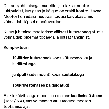
Distantsjuhtimisega mudelitel juhitakse mootorit
juhtpuldist
, kus gaas ja käigud on eraldi kontrollitavad.
Mootoril on
edasi–neutraal–tagasi käigukast
, mis
võimaldab täpset manööverdamist.
Kütus juhitakse mootorisse
välisest kütusepaagist
, mis
võimaldab pikemat tööaega ja lihtsat tankimist.
Komplektsus:
12-liitrine kütusepaak koos kütusevooliku ja
kiirliitmikega
juhtpult (side mount) koos süütelukuga
sõukruvi (tehases paigaldatud)
Elektrikäivitusega mudelil on olemas
laadimissüsteem
(12 V / 6 A)
, mis võimaldab akut laadida mootori
töötamise ajal.