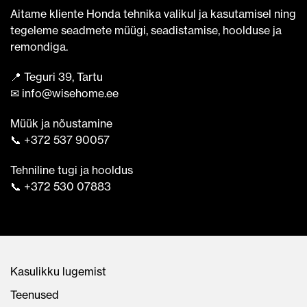
Aitame kliente Honda tehnika valikul ja kasutamisel ning
tegeleme seadmete müügi, seadistamise, hoolduse ja
remondiga.
📍 Teguri 39, Tartu
✉ info@wisehome.ee
Müük ja nõustamine
📞 +372 537 90057
Tehniline tugi ja hooldus
📞 +372 530 07883
Kasulikku lugemist
Teenused