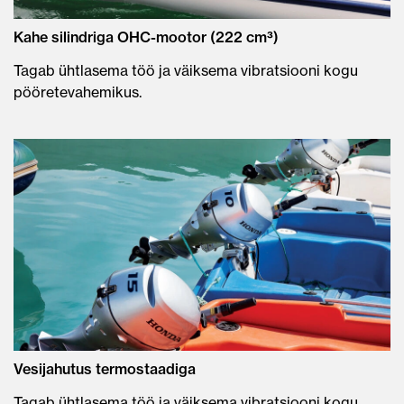
Kahe silindriga OHC-mootor (222 cm³)
Tagab ühtlasema töö ja väiksema vibratsiooni kogu
pööretevahemikus.
Vesijahutus termostaadiga
Tagab ühtlasema töö ja väiksema vibratsiooni kogu