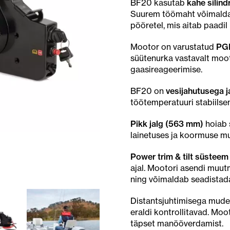
BF20 kasutab
kahe silin
Suurem töömaht võimald
pööretel, mis aitab paadil
Mootor on varustatud
PGM
süütenurka vastavalt mooto
gaasireageerimise.
BF20 on
vesijahutusega 
töötemperatuuri stabiilsen
Pikk jalg (563 mm)
hoiab 
lainetuses ja koormuse m
Power trim & tilt süsteem
ajal. Mootori asendi muut
ning võimaldab seadistada
Distantsjuhtimisega mudel
eraldi kontrollitavad. Moo
täpset manööverdamist.