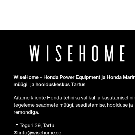
WiseHome – Honda Power Equipment ja Honda Mari
müügi- ja hoolduskeskus Tartus
Aitame kliente Honda tehnika valikul ja kasutamisel ni
tegeleme seadmete müügi, seadistamise, hoolduse ja
remondiga.
📍 Teguri 39, Tartu
✉ info@wisehome.ee