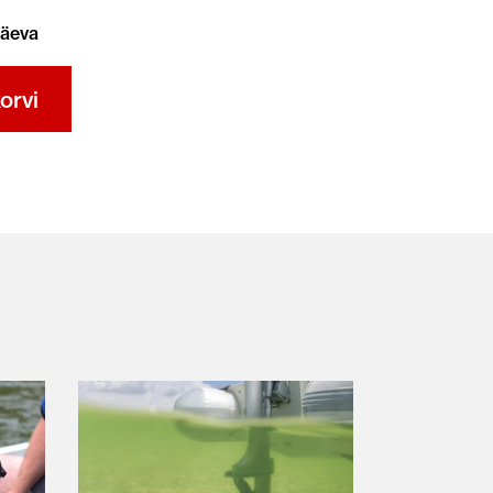
päeva
orvi