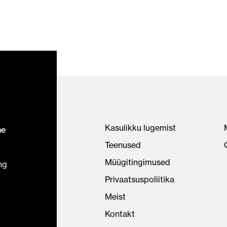
Kasulikku lugemist
ne
Teenused
Müügitingimused
ng
Privaatsuspoliitika
Meist
Kontakt