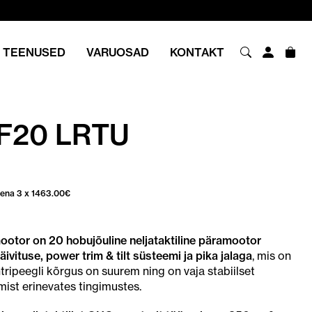
TEENUSED
VARUOSAD
KONTAKT
F20 LRTU
sena 3 x
1463.00
€
tor on 20 hobujõuline neljataktiline päramootor
äivituse, power trim & tilt süsteemi ja pika jalaga
, mis on
tripeegli kõrgus on suurem ning on vaja stabiilset
mist erinevates tingimustes.