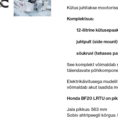
Kütus juhitakse mootoris
Komplektsus:
12-liitrine kütusepaa
juhtpult (side mount
sõukruvi (tehases pa
See komplekt võimaldab m
täiendavate põhikompone
Elektrikäivitusega mudeli
võimaldab akut laadida mo
Honda BF20 LRTU on pika 
Jala pikkus: 563 mm
Sobiv ahtripeegli kõrgus