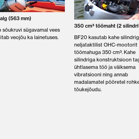
jalg (563 mm)
350 cm³ töömaht (2 silindri
 sõukruvi sügavamal vees
ilitab veojõu ka lainetuses.
BF20 kasutab kahe silindri
neljataktilist OHC-mootorit
töömahuga 350 cm³. Kahe
silindriga konstruktsioon t
ühtlasema töö ja väiksema
vibratsiooni ning annab
madalamatel pööretel roh
tõukejõudu.