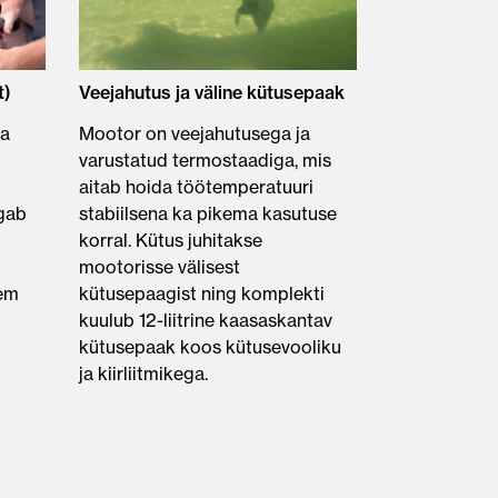
t)
Veejahutus ja väline kütusepaak
ga
Mootor on veejahutusega ja
varustatud termostaadiga, mis
aitab hoida töötemperatuuri
agab
stabiilsena ka pikema kasutuse
korral. Kütus juhitakse
mootorisse välisest
kem
kütusepaagist ning komplekti
kuulub 12-liitrine kaasaskantav
kütusepaak koos kütusevooliku
ja kiirliitmikega.