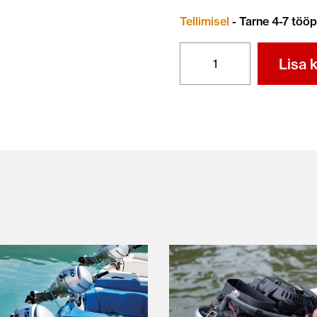
Tellimisel
- Tarne 4-7 töö
HONDA
Lisa k
BF20
LRTU
kogus