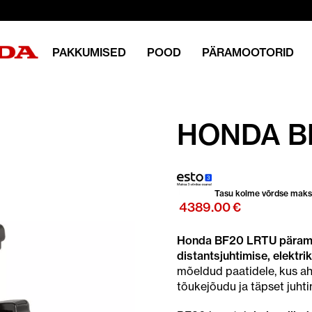
PAKKUMISED
POOD
PÄRAMOOTORID
HONDA B
Tasu kolme võrdse mak
4389.00
€
Honda BF20 LRTU päramoo
distantsjuhtimise, elektrik
mõeldud paatidele, kus ah
tõukejõudu ja täpset juhti