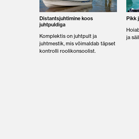
Distantsjuhtimine koos
Pikk 
juhtpuldiga
Hoiab
Komplektis on juhtpult ja
ja sä
juhtmestik, mis võimaldab täpset
kontrolli roolikonsoolist.