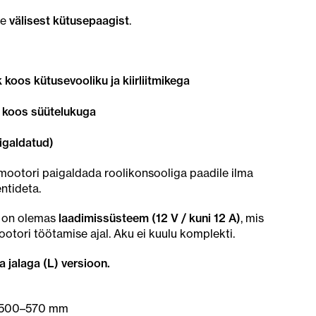
se
välisest kütusepaagist
.
k koos kütusevooliku ja kiirliitmikega
) koos süütelukuga
igaldatud)
ootori paigaldada roolikonsooliga paadile ilma
ntideta.
l on olemas
laadimissüsteem (12 V / kuni 12 A)
, mis
otori töötamise ajal. Aku ei kuulu komplekti.
jalaga (L) versioon.
: 500–570 mm