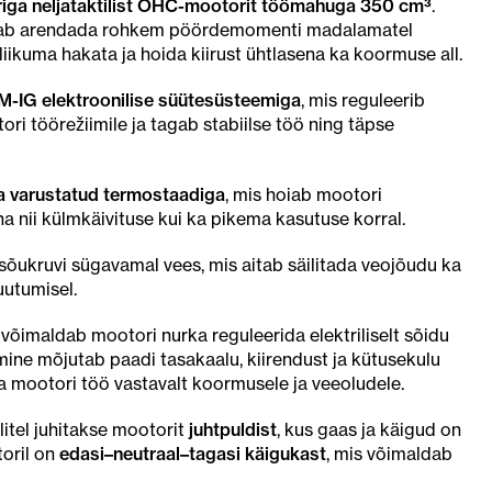
driga neljataktilist OHC-mootorit töömahuga 350 cm³
.
ab arendada rohkem pöördemomenti madalamatel
 liikuma hakata ja hoida kiirust ühtlasena ka koormuse all.
-IG elektroonilise süütesüsteemiga
, mis reguleerib
ri töörežiimile ja tagab stabiilse töö ning täpse
ja varustatud termostaadiga
, mis hoiab mootori
a nii külmkäivituse kui ka pikema kasutuse korral.
sõukruvi sügavamal vees, mis aitab säilitada veojõudu ka
uutumisel.
võimaldab mootori nurka reguleerida elektriliselt sõidu
mine mõjutab paadi tasakaalu, kiirendust ja kütusekulu
 mootori töö vastavalt koormusele ja veeoludele.
itel juhitakse mootorit
juhtpuldist
, kus gaas ja käigud on
toril on
edasi–neutraal–tagasi käigukast
, mis võimaldab