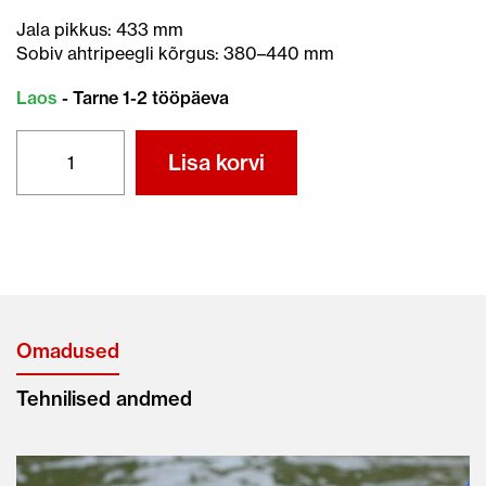
Jala pikkus: 433 mm
Sobiv ahtripeegli kõrgus: 380–440 mm
Laos
- Tarne 1-2 tööpäeva
HONDA
Lisa korvi
BF20
SHSU
kogus
Omadused
Tehnilised andmed