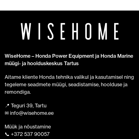
WiseHome – Honda Power Equipment ja Honda Marine
müügi- ja hoolduskeskus Tartus
Aitame kliente Honda tehnika valikul ja kasutamisel ning
tegeleme seadmete müügi, seadistamise, hoolduse ja
remondiga.
📍 Teguri 39, Tartu
✉ info@wisehome.ee
Müük ja nõustamine
📞 +372 537 90057