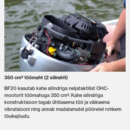
350 cm³ töömaht (2 silindrit)
BF20 kasutab kahe silindriga neljataktilist OHC-
mootorit töömahuga 350 cm³. Kahe silindriga
konstruktsioon tagab ühtlasema töö ja väiksema
vibratsiooni ning annab madalamatel pööretel rohkem
tõukejõudu.