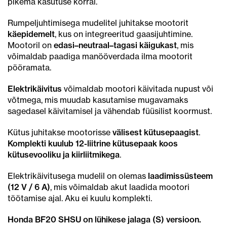
pikema kasutuse korral.
Rumpeljuhtimisega mudelitel juhitakse mootorit
käepidemelt
, kus on integreeritud gaasijuhtimine.
Mootoril on
edasi–neutraal–tagasi käigukast
, mis
võimaldab paadiga manööverdada ilma mootorit
pööramata.
Elektrikäivitus
võimaldab mootori käivitada nupust või
võtmega, mis muudab kasutamise mugavamaks
sagedasel käivitamisel ja vähendab füüsilist koormust.
Kütus juhitakse mootorisse
välisest kütusepaagist
.
Komplekti kuulub 12-liitrine kütusepaak koos
kütusevooliku ja kiirliitmikega
.
Elektrikäivitusega mudelil on olemas
laadimissüsteem
(12 V / 6 A)
, mis võimaldab akut laadida mootori
töötamise ajal. Aku ei kuulu komplekti.
Honda BF20 SHSU on lühikese jalaga (S) versioon.