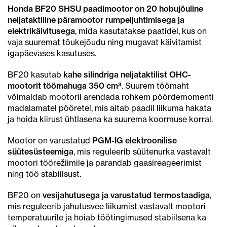
Honda BF20 SHSU paadimootor on 20 hobujõuline
neljataktiline päramootor rumpeljuhtimisega ja
elektrikäivitusega
, mida kasutatakse paatidel, kus on
vaja suuremat tõukejõudu ning mugavat käivitamist
igapäevases kasutuses.
BF20 kasutab
kahe silindriga neljataktilist OHC-
mootorit töömahuga 350 cm³
. Suurem töömaht
võimaldab mootoril arendada rohkem pöördemomenti
madalamatel pööretel, mis aitab paadil liikuma hakata
ja hoida kiirust ühtlasena ka suurema koormuse korral.
Mootor on varustatud
PGM-IG elektroonilise
süütesüsteemiga
, mis reguleerib süütenurka vastavalt
mootori töörežiimile ja parandab gaasireageerimist
ning töö stabiilsust.
BF20 on
vesijahutusega ja varustatud termostaadiga
,
mis reguleerib jahutusvee liikumist vastavalt mootori
temperatuurile ja hoiab töötingimused stabiilsena ka