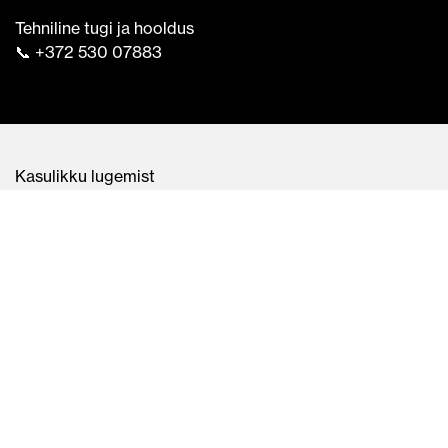
Tehniline tugi ja hooldus
📞 +372 530 07883
Kasulikku lugemist
Teenused
Müügitingimused
Privaatsuspoliitika
Meist
Kontakt
Minu konto
Ostukorv