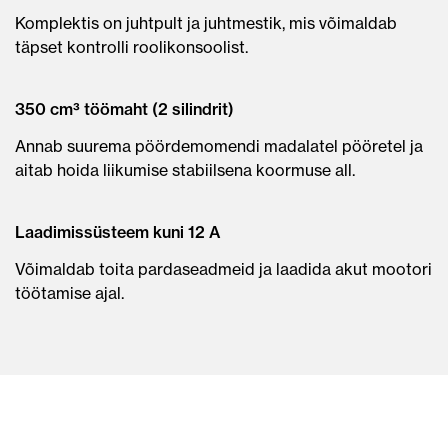
Komplektis on juhtpult ja juhtmestik, mis võimaldab
täpset kontrolli roolikonsoolist.
350 cm³ töömaht (2 silindrit)
Annab suurema pöördemomendi madalatel pööretel ja
aitab hoida liikumise stabiilsena koormuse all.
Laadimissüsteem kuni 12 A
Võimaldab toita pardaseadmeid ja laadida akut mootori
töötamise ajal.