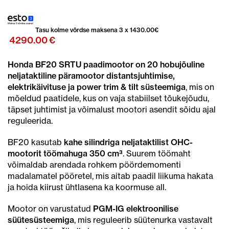
Tasu kolme võrdse maksena 3 x
1430.00
€
4290.00
€
Honda BF20 SRTU paadimootor on 20 hobujõuline
neljataktiline päramootor distantsjuhtimise,
elektrikäivituse ja power trim & tilt süsteemiga
, mis on
mõeldud paatidele, kus on vaja stabiilset tõukejõudu,
täpset juhtimist ja võimalust mootori asendit sõidu ajal
reguleerida.
BF20 kasutab
kahe silindriga neljataktilist OHC-
mootorit töömahuga 350 cm³
. Suurem töömaht
võimaldab arendada rohkem pöördemomenti
madalamatel pööretel, mis aitab paadil liikuma hakata
ja hoida kiirust ühtlasena ka koormuse all.
Mootor on varustatud
PGM-IG elektroonilise
süütesüsteemiga
, mis reguleerib süütenurka vastavalt