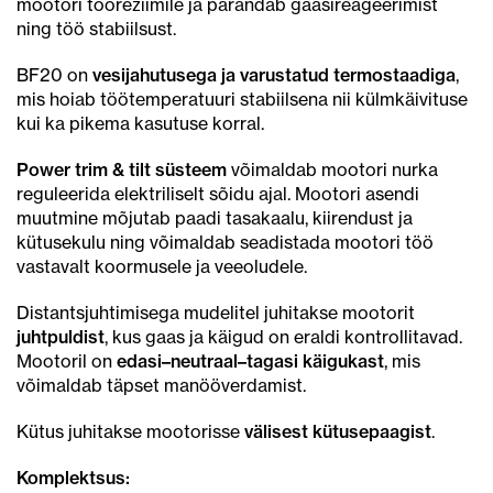
mootori töörežiimile ja parandab gaasireageerimist
ning töö stabiilsust.
BF20 on
vesijahutusega ja varustatud termostaadiga
,
mis hoiab töötemperatuuri stabiilsena nii külmkäivituse
kui ka pikema kasutuse korral.
Power trim & tilt süsteem
võimaldab mootori nurka
reguleerida elektriliselt sõidu ajal. Mootori asendi
muutmine mõjutab paadi tasakaalu, kiirendust ja
kütusekulu ning võimaldab seadistada mootori töö
vastavalt koormusele ja veeoludele.
Distantsjuhtimisega mudelitel juhitakse mootorit
juhtpuldist
, kus gaas ja käigud on eraldi kontrollitavad.
Mootoril on
edasi–neutraal–tagasi käigukast
, mis
võimaldab täpset manööverdamist.
Kütus juhitakse mootorisse
välisest kütusepaagist
.
Komplektsus: