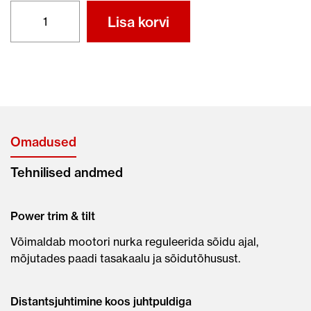
HONDA
Lisa korvi
BF20
SRTU
kogus
Omadused
Tehnilised andmed
Power trim & tilt
Võimaldab mootori nurka reguleerida sõidu ajal,
mõjutades paadi tasakaalu ja sõidutõhusust.
Distantsjuhtimine koos juhtpuldiga