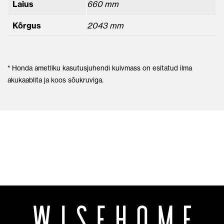
Laius
660 mm
Kõrgus
2043 mm
* Honda ametliku kasutusjuhendi kuivmass on esitatud ilma
akukaablita ja koos sõukruviga.