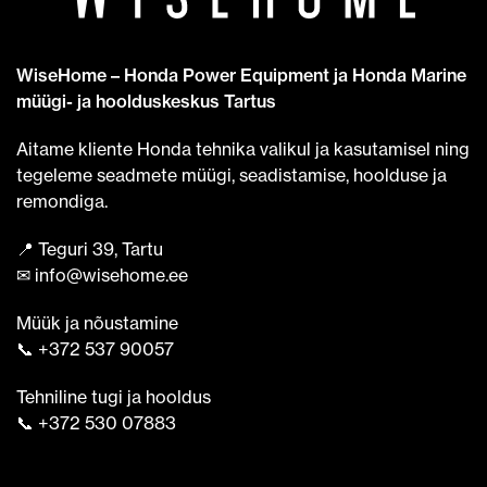
WiseHome – Honda Power Equipment ja Honda Marine
müügi- ja hoolduskeskus Tartus
Aitame kliente Honda tehnika valikul ja kasutamisel ning
tegeleme seadmete müügi, seadistamise, hoolduse ja
remondiga.
📍 Teguri 39, Tartu
✉ info@wisehome.ee
Müük ja nõustamine
📞 +372 537 90057
Tehniline tugi ja hooldus
📞 +372 530 07883