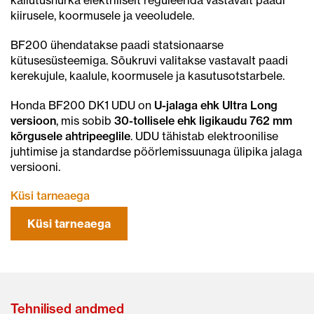
kiirusele, koormusele ja veeoludele.
BF200 ühendatakse paadi statsionaarse
kütusesüsteemiga. Sõukruvi valitakse vastavalt paadi
kerekujule, kaalule, koormusele ja kasutusotstarbele.
Honda BF200 DK1 UDU on
U-jalaga ehk Ultra Long
versioon
, mis sobib
30-tollisele ehk ligikaudu 762 mm
kõrgusele ahtripeeglile
. UDU tähistab elektroonilise
juhtimise ja standardse pöörlemissuunaga ülipika jalaga
versiooni.
Küsi tarneaega
Küsi tarneaega
Tehnilised andmed