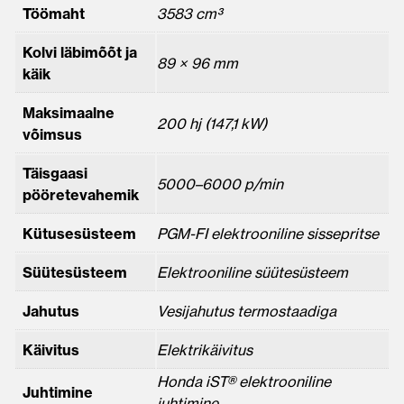
Töömaht
3583 cm³
Kolvi läbimõõt ja
89 × 96 mm
käik
Maksimaalne
200 hj (147,1 kW)
võimsus
Täisgaasi
5000–6000 p/min
pööretevahemik
Kütusesüsteem
PGM-FI elektrooniline sissepritse
Süütesüsteem
Elektrooniline süütesüsteem
Jahutus
Vesijahutus termostaadiga
Käivitus
Elektrikäivitus
Honda iST® elektrooniline
Juhtimine
juhtimine