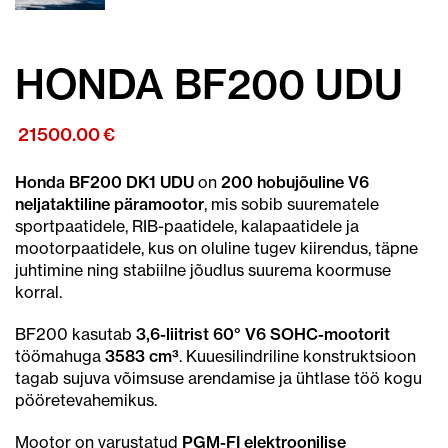
HONDA BF200 UDU
21500.00
€
Honda BF200 DK1 UDU
on
200 hobujõuline V6
neljataktiline päramootor
, mis sobib suurematele
sportpaatidele, RIB-paatidele, kalapaatidele ja
mootorpaatidele, kus on oluline tugev kiirendus, täpne
juhtimine ning stabiilne jõudlus suurema koormuse
korral.
BF200 kasutab
3,6-liitrist 60° V6 SOHC-mootorit
töömahuga
3583 cm³
. Kuuesilindriline konstruktsioon
tagab sujuva võimsuse arendamise ja ühtlase töö kogu
pööretevahemikus.
Mootor on varustatud
PGM-FI elektroonilise