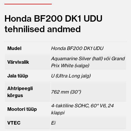
Honda BF200 DK1 UDU
tehnilised andmed
Mudel
Honda BF200 DK1 UDU
Aquamarine Silver (hall) või Grand
Värvivalik
Prix White (valge)
Jala tüüp
U (Ultra Long jalg)
Ahtripeegli
762 mm (30”)
kõrgus
4-taktiline SOHC, 60° V6, 24
Mootori tüüp
klappi
VTEC
Ei