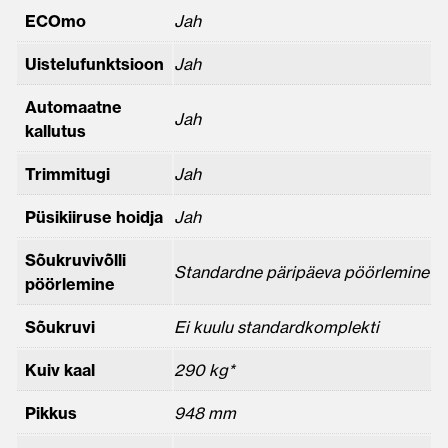
ECOmo
Jah
Uistelufunktsioon
Jah
Automaatne
Jah
kallutus
Trimmitugi
Jah
Püsikiiruse hoidja
Jah
Sõukruvivõlli
Standardne päripäeva pöörlemine
pöörlemine
Sõukruvi
Ei kuulu standardkomplekti
Kuiv kaal
290 kg*
Pikkus
948 mm