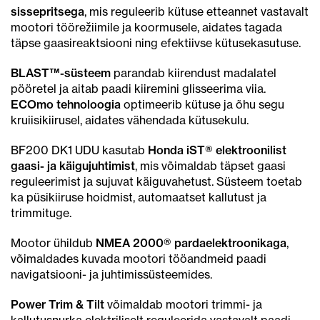
sissepritsega
, mis reguleerib kütuse etteannet vastavalt
mootori töörežiimile ja koormusele, aidates tagada
täpse gaasireaktsiooni ning efektiivse kütusekasutuse.
BLAST™-süsteem
parandab kiirendust madalatel
pööretel ja aitab paadi kiiremini glisseerima viia.
ECOmo tehnoloogia
optimeerib kütuse ja õhu segu
kruiisikiirusel, aidates vähendada kütusekulu.
BF200 DK1 UDU kasutab
Honda iST® elektroonilist
gaasi- ja käigujuhtimist
, mis võimaldab täpset gaasi
reguleerimist ja sujuvat käiguvahetust. Süsteem toetab
ka püsikiiruse hoidmist, automaatset kallutust ja
trimmituge.
Mootor ühildub
NMEA 2000® pardaelektroonikaga
,
võimaldades kuvada mootori tööandmeid paadi
navigatsiooni- ja juhtimissüsteemides.
Power Trim & Tilt
võimaldab mootori trimmi- ja
kallutusnurka elektriliselt reguleerida vastavalt paadi