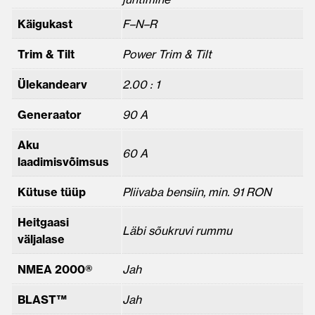
Käigukast
F–N–R
Trim & Tilt
Power Trim & Tilt
Ülekandearv
2.00 : 1
Generaator
90 A
Aku
60 A
laadimisvõimsus
Kütuse tüüp
Pliivaba bensiin, min. 91 RON
Heitgaasi
Läbi sõukruvi rummu
väljalase
NMEA 2000®
Jah
BLAST™
Jah