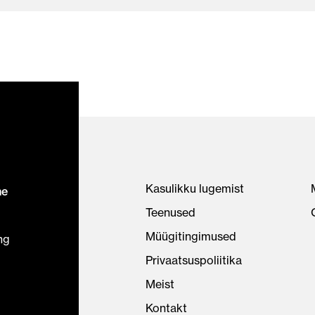
Kasulikku lugemist
ne
Teenused
Müügitingimused
ng
Privaatsuspoliitika
Meist
Kontakt