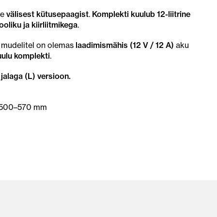
se
välisest kütusepaagist
.
Komplekti kuulub 12-liitrine
liku ja kiirliitmikega
.
a mudelitel on olemas
laadimismähis (12 V / 12 A)
aku
uulu komplekti
.
alaga (L) versioon.
: 500–570 mm