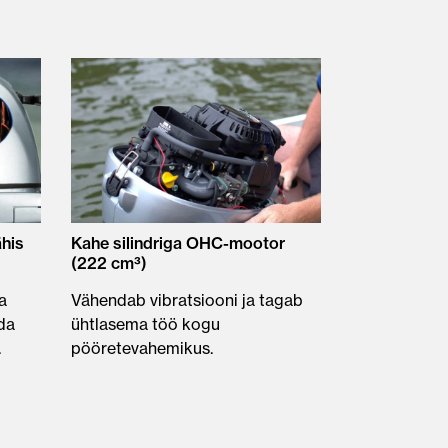
ähis
Kahe silindriga OHC-mootor
(222 cm³)
a
Vähendab vibratsiooni ja tagab
da
ühtlasema töö kogu
.
pööretevahemikus.