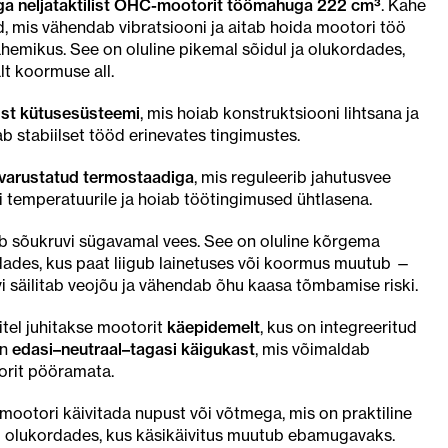
iga neljataktilist OHC-mootorit töömahuga 222 cm³
. Kahe
ad, mis vähendab vibratsiooni ja aitab hoida mootori töö
emikus. See on oluline pikemal sõidul ja olukordades,
t koormuse all.
ist kütusesüsteemi
, mis hoiab konstruktsiooni lihtsana ja
b stabiilset tööd erinevates tingimustes.
 varustatud termostaadiga
, mis reguleerib jahutusvee
i temperatuurile ja hoiab töötingimused ühtlasena.
b sõukruvi sügavamal vees. See on oluline kõrgema
rdades, kus paat liigub lainetuses või koormus muutub —
 säilitab veojõu ja vähendab õhu kaasa tõmbamise riski.
tel juhitakse mootorit
käepidemelt
, kus on integreeritud
on
edasi–neutraal–tagasi käigukast
, mis võimaldab
rit pööramata.
ootori käivitada nupust või võtmega, mis on praktiline
i olukordades, kus käsikäivitus muutub ebamugavaks.