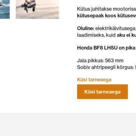
Kütus juhitakse mootoris
kütusepaak koos kütusevoo
Oluline:
elektrikäivituseg
laadimiseks, kuid
aku ei k
Honda BF8 LHSU on pika j
Jala pikkus: 563 mm
Sobiv ahtripeegli kõrgus
Küsi tarneaega
Küsi tarneaega