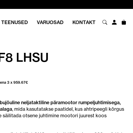
TEENUSED
VARUOSAD
KONTAKT
F8 LHSU
sena 3 x
959.67
€
jõuline neljataktiline päramootor rumpeljuhtimisega,
jalaga
, mida kasutatakse paatidel, kus ahtripeegli kõrgus
 säilitada otsene juhtimine mootori juurest koos