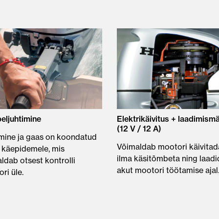
eljuhtimine
Elektrikäivitus + laadimism
(12 V / 12 A)
mine ja gaas on koondatud
Võimaldab mootori käivitad
 käepidemele, mis
ilma käsitõmbeta ning laadi
ldab otsest kontrolli
akut mootori töötamise ajal
ri üle.