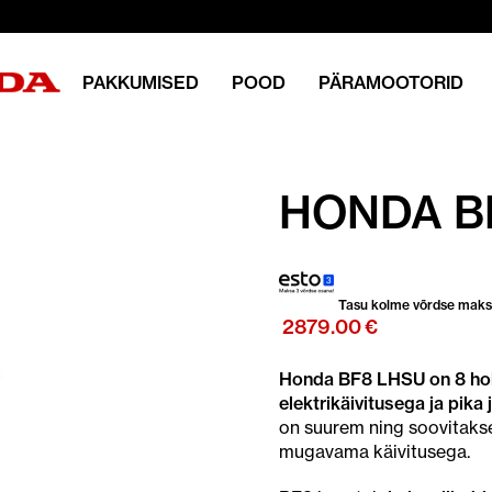
PAKKUMISED
POOD
PÄRAMOOTORID
HONDA B
Tasu kolme võrdse mak
2879.00
€
Honda BF8 LHSU on 8 hobu
elektrikäivitusega ja pika 
on suurem ning soovitakse
mugavama käivitusega.