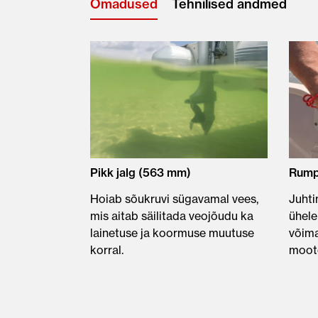
Omadused
Tehnilised andmed
Pikk jalg (563 mm)
Rump
Hoiab sõukruvi sügavamal vees,
Juhti
mis aitab säilitada veojõudu ka
ühele
lainetuse ja koormuse muutuse
võima
korral.
mooto