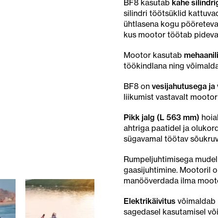
BF8 kasutab
kahe silindr
silindri töötsüklid kattuv
ühtlasena kogu pööretevah
kus mootor töötab pideval
Mootor kasutab
mehaanil
töökindlana ning võimalda
BF8 on
vesijahutusega ja
liikumist vastavalt mootor
Pikk jalg (L 563 mm)
hoia
ahtriga paatidel ja oluko
sügavamal töötav sõukruvi
Rumpeljuhtimisega mudeli
gaasijuhtimine. Mootoril 
manööverdada ilma mooto
Elektrikäivitus
võimaldab m
sagedasel kasutamisel võ