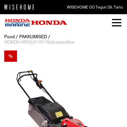
WISEHOME OÜ Teguri 39, Tartu
Pood
PAKKUMISED
HONDA HRX537 HY Hüdrostaatiline
%