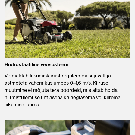
Hüdrostaatiline veosüsteem
Võimaldab liikumiskiirust reguleerida sujuvalt ja
astmeteta vahemikus umbes 0–1,6 m/s. Kiiruse
muutmine ei mõjuta tera pöördeid, mis aitab hoida
niitmistulemuse ühtlasena ka aeglasema või kiirema
liikumise juures.