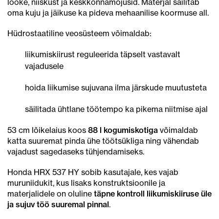
lööke, niiskust ja keskkonnamõjusid. Materjal säilitab
oma kuju ja jäikuse ka pideva mehaanilise koormuse all.
Hüdrostaatiline veosüsteem võimaldab:
liikumiskiirust reguleerida täpselt vastavalt
vajadusele
hoida liikumise sujuvana ilma järskude muutusteta
säilitada ühtlane töötempo ka pikema niitmise ajal
53 cm lõikelaius koos
88 l kogumiskotiga
võimaldab
katta suuremat pinda ühe töötsükliga ning vähendab
vajadust sagedaseks tühjendamiseks.
Honda HRX 537 HY sobib kasutajale, kes vajab
muruniidukit, kus lisaks konstruktsioonile ja
materjalidele on oluline
täpne kontroll liikumiskiiruse üle
ja sujuv töö suuremal pinnal
.