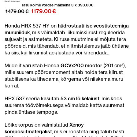
Tasu kolme võrdse maksena 3 x
393.00
€
Algne
Praegune
1179.00
€
1479.00
€
hind
hind
oli:
on:
Honda HRX 537 HY on
hüdrostaatilise veosüsteemiga
1479.00€.
1179.00€.
muruniiduk
, mis võimaldab liikumiskiirust reguleerida
sujuvalt ja astmeteta. Kiiruse muutmine ei mõjuta tera
pöördeid, mis tähendab, et niitmistulemus jääb ühtlane
ka siis, kui liikumist aeglustada või kiirendada.
Mudelit varustab Honda
GCVx200 mootor
(201 cm³),
mille suurem pöördemoment aitab hoida tera kiirust
stabiilsena ka tihedama, kõrgema või niiskema muru
korral.
HRX 537 seeria kasutab
53 cm lõikelaiust
, mis koos
suurema töövõimekusega võimaldab katta suuremat
pinda ühtlase tempoga.
Lõikekorpus on valmistatud
Xenoy
komposiitmaterjalist
, mis ei roosteta ning talub hästi