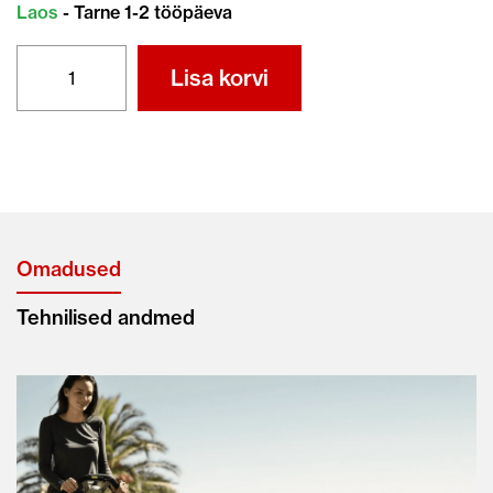
Laos
- Tarne 1-2 tööpäeva
HONDA
Lisa korvi
HRX537
HY
Hüdrostaatiline
kogus
Omadused
Tehnilised andmed