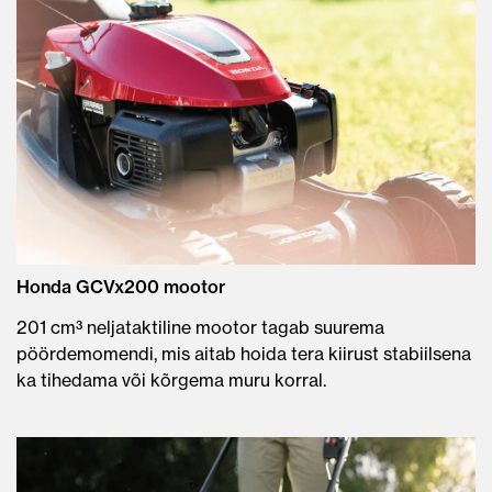
Honda GCVx200 mootor
201 cm³ neljataktiline mootor tagab suurema
pöördemomendi, mis aitab hoida tera kiirust stabiilsena
ka tihedama või kõrgema muru korral.