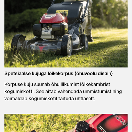
Spetsiaalse kujuga lõikekorpus (õhuvoolu disain)
Korpuse kuju suunab õhu liikumist lõikekambrist
kogumiskotti. See aitab vähendada ummistumist ning
võimaldab kogumiskotil täituda ühtlaselt.