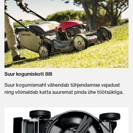
Suur kogumiskott 88l
Suur kogumismaht vähendab tühjendamise vajadust
ning võimaldab katta suuremat pinda ühe töötsükliga.