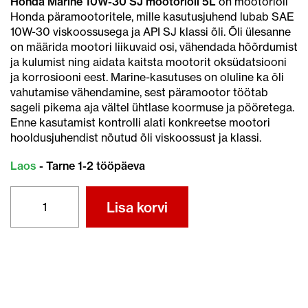
Honda Marine 10W-30 SJ mootoriõli 5L
on mootoriõli
Honda päramootoritele, mille kasutusjuhend lubab SAE
10W-30 viskoossusega ja API SJ klassi õli. Õli ülesanne
on määrida mootori liikuvaid osi, vähendada hõõrdumist
ja kulumist ning aidata kaitsta mootorit oksüdatsiooni
ja korrosiooni eest. Marine-kasutuses on oluline ka õli
vahutamise vähendamine, sest päramootor töötab
sageli pikema aja vältel ühtlase koormuse ja pööretega.
Enne kasutamist kontrolli alati konkreetse mootori
hooldusjuhendist nõutud õli viskoossust ja klassi.
Laos
- Tarne 1-2 tööpäeva
HONDA
Lisa korvi
MARINE
10W-
30
SJ
4T
MOOTORIÕLI
5L
kogus