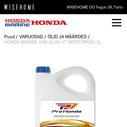
WISEHOME OÜ Teguri 39, Tartu
Pood
VARUOSAD
ÕLID JA MÄÄRDED
HONDA MARINE 10W-30 SJ 4T MOOTORIÕLI 5L