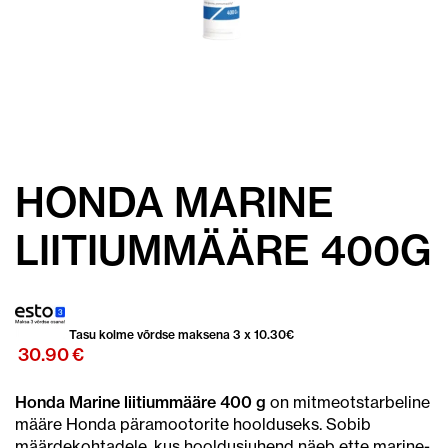
HONDA MARINE
LIITIUMMÄÄRE 400G
Tasu kolme võrdse maksena 3 x
10.30
€
30.90
€
Honda Marine liitiummääre 400 g
on mitmeotstarbeline
määre Honda päramootorite hoolduseks. Sobib
määrdekohtadele, kus hooldusjuhend näeb ette marine-