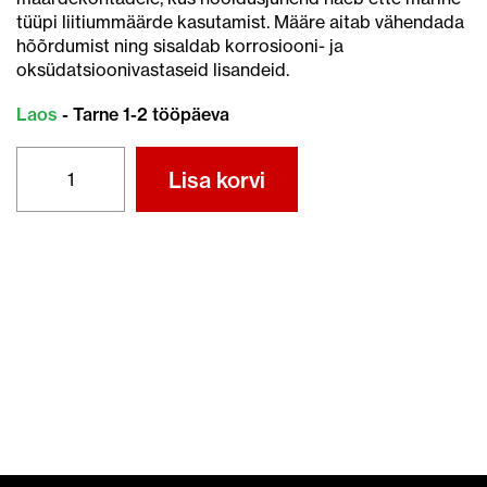
tüüpi liitiummäärde kasutamist. Määre aitab vähendada
hõõrdumist ning sisaldab korrosiooni- ja
oksüdatsioonivastaseid lisandeid.
Laos
- Tarne 1-2 tööpäeva
HONDA
Lisa korvi
MARINE
LIITIUMMÄÄRE
400G
kogus