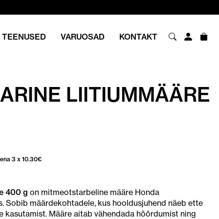
TEENUSED
VARUOSAD
KONTAKT
ARINE LIITIUMMÄÄRE
sena 3 x
10.30
€
re 400 g
on mitmeotstarbeline määre Honda
. Sobib määrdekohtadele, kus hooldusjuhend näeb ette
de kasutamist. Määre aitab vähendada hõõrdumist ning