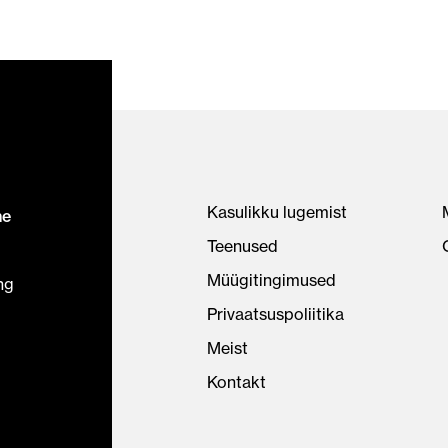
Kasulikku lugemist
ne
Teenused
Müügitingimused
ng
Privaatsuspoliitika
Meist
Kontakt