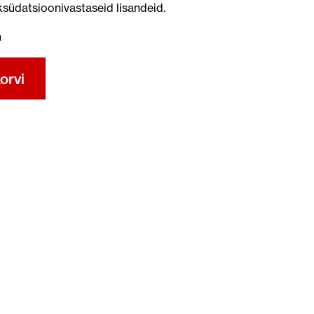
ksüdatsioonivastaseid lisandeid.
a
orvi