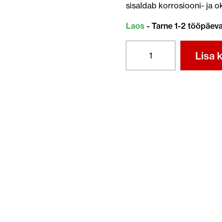
sisaldab korrosiooni- ja o
Laos
- Tarne 1-2 tööpäev
HONDA
Lisa k
MARINE
LIITIUMMÄÄRE
400G
kogus