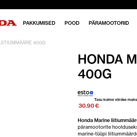
PAKKUMISED
POOD
PÄRAMOOTORID
LIITIUMMÄÄRE 400G
HONDA M
400G
Tasu kolme võrdse mak
30.90
€
Honda Marine liitiummää
päramootorite hoolduseks
marine-tüüpi liitiummäär