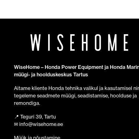
WiseHome – Honda Power Equipment ja Honda Mari
müügi- ja hoolduskeskus Tartus
Aitame kliente Honda tehnika valikul ja kasutamisel ni
tegeleme seadmete müügi, seadistamise, hoolduse ja
remondiga.
📍 Teguri 39, Tartu
✉ info@wisehome.ee
Müük ja nõustamine