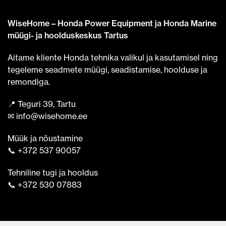
WiseHome – Honda Power Equipment ja Honda Marine
müügi- ja hoolduskeskus Tartus
Aitame kliente Honda tehnika valikul ja kasutamisel ning
tegeleme seadmete müügi, seadistamise, hoolduse ja
remondiga.
📍 Teguri 39, Tartu
✉ info@wisehome.ee
Müük ja nõustamine
📞 +372 537 90057
Tehniline tugi ja hooldus
📞 +372 530 07883