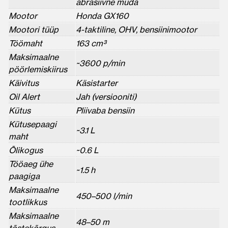
abrasiivne muda
Mootor
Honda GX160
Mootori tüüp
4-taktiline, OHV, bensiinimootor
Töömaht
163 cm³
Maksimaalne
~3600 p/min
pöörlemiskiirus
Käivitus
Käsistarter
Oil Alert
Jah (versiooniti)
Kütus
Pliivaba bensiin
Kütusepaagi
~3.1 L
maht
Õlikogus
~0.6 L
Tööaeg ühe
~1.5 h
paagiga
Maksimaalne
450–500 l/min
tootlikkus
Maksimaalne
48–50 m
tõstekõrgus