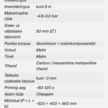
Imemiskõrgus
kuni 8 m
Maksimaalne
~4.8–5.0 bar
rõhk
Sisse- ja
väljalaske
50 mm (2″)
läbimõõt
Pumba korpus
Alumiinium + malmkomponendid
Voluut
Malm
Tiivik
Malm
Carbon / keraamiline mehaaniline
Tihend
tihend
Tahkete
kuni ~3 mm
osakeste taluvus
Priming aeg
~80–120 s
Ajami tüüp
Otseajam
Mõõdud (P × L ×
~520 × 400 × 460 mm
K)