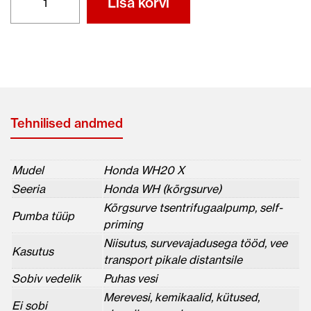
Lisa korvi
WH20
X
kogus
Tehnilised andmed
Mudel
Honda WH20 X
Seeria
Honda WH (kõrgsurve)
Kõrgsurve tsentrifugaalpump, self-
Pumba tüüp
priming
Niisutus, survevajadusega tööd, vee
Kasutus
transport pikale distantsile
Sobiv vedelik
Puhas vesi
Merevesi, kemikaalid, kütused,
Ei sobi