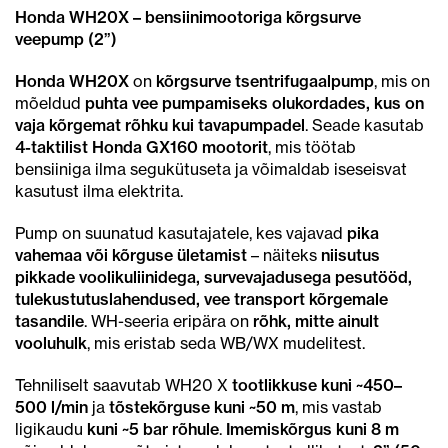
oli:
on:
Honda WH20X – bensiinimootoriga kõrgsurve
1179.00€.
889.00€.
veepump (2”)
Honda WH20X
on
kõrgsurve tsentrifugaalpump
, mis on
mõeldud
puhta vee pumpamiseks olukordades, kus on
vaja kõrgemat rõhku kui tavapumpadel
. Seade kasutab
4-taktilist Honda GX160 mootorit
, mis töötab
bensiiniga ilma segukütuseta ja võimaldab iseseisvat
kasutust ilma elektrita.
Pump on suunatud kasutajatele, kes vajavad
pika
vahemaa või kõrguse ületamist
– näiteks
niisutus
pikkade voolikuliinidega, survevajadusega pesutööd,
tulekustutuslahendused, vee transport kõrgemale
tasandile
. WH-seeria eripära on
rõhk, mitte ainult
vooluhulk
, mis eristab seda WB/WX mudelitest.
Tehniliselt saavutab WH20 X
tootlikkuse kuni ~450–
500 l/min
ja
tõstekõrguse kuni ~50 m
, mis vastab
ligikaudu
kuni ~5 bar rõhule
.
Imemiskõrgus kuni 8 m