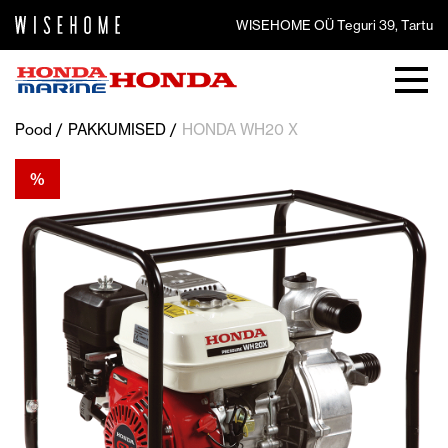
WISEHOME OÜ Teguri 39, Tartu
Pood
PAKKUMISED
HONDA WH20 X
%