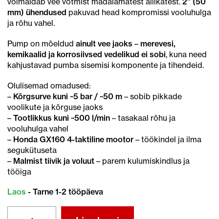
võimaldab vee võtmist madalamatest allikatest.
2” (50
mm) ühendused
pakuvad head kompromissi vooluhulga
ja rõhu vahel.
Pump on mõeldud
ainult vee jaoks
–
merevesi,
kemikaalid ja korrosiivsed vedelikud ei sobi
, kuna need
kahjustavad pumba sisemisi komponente ja tihendeid.
Olulisemad omadused:
–
Kõrgsurve kuni ~5 bar / ~50 m
– sobib pikkade
voolikute ja kõrguse jaoks
–
Tootlikkus kuni ~500 l/min
– tasakaal rõhu ja
vooluhulga vahel
–
Honda GX160 4-taktiline mootor
– töökindel ja ilma
segukütuseta
–
Malmist tiivik ja voluut
– parem kulumiskindlus ja
tööiga
Laos
- Tarne 1-2 tööpäeva
HONDA