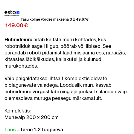
Tasu kolme võrdse maksena 3 x
49.67
€
149.00
€
Hübriidmuru
aitab kaitsta muru kohtades, kus
robotniiduk sageli liigub, pöörab või libiseb. See
parandab roboti pidamist laadimisjaama ees, garaažis,
kitsastes läbikäikudes, kallakutel ja kulunud
murukohtades.
Vaip paigaldatakse lihtsalt komplektis olevate
biolagunevate vaiadega. Looduslik muru kasvab
hübriidmuru võrgust läbi ning aja jooksul sulandub vaip
olemasoleva muruga peaaegu märkamatult.
Komplektis:
Muruvaip 200 x 200 cm
Laos
- Tarne 1-2 tööpäeva