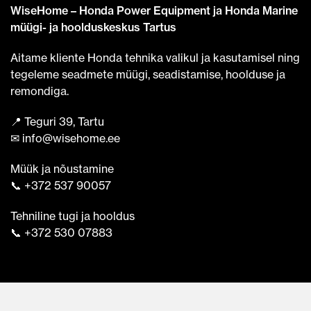
WiseHome – Honda Power Equipment ja Honda Marine
müügi- ja hoolduskeskus Tartus
Aitame kliente Honda tehnika valikul ja kasutamisel ning
tegeleme seadmete müügi, seadistamise, hoolduse ja
remondiga.
📍 Teguri 39, Tartu
✉ info@wisehome.ee
Müük ja nõustamine
📞 +372 537 90057
Tehniline tugi ja hooldus
📞 +372 530 07883