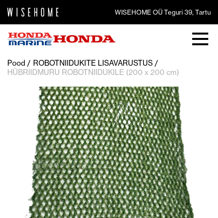
WISEHOME OÜ Teguri 39, Tartu
Pood
ROBOTNIIDUKITE LISAVARUSTUS
HÜBRIIDMURU ROBOTNIIDUKILE (200 x 200 cm)