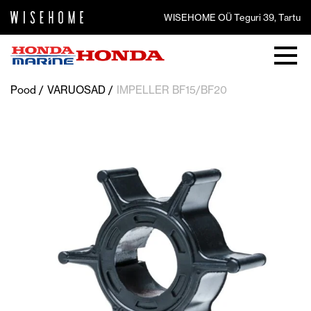
WISEHOME OÜ Teguri 39, Tartu
Pood
VARUOSAD
IMPELLER BF15/BF20