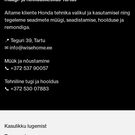
Aitame kliente Honda tehnika valikul ja kasutamisel ning
tegeleme seadmete müügi, seadistamise, hoolduse ja
remondiga.
📍 Teguri 39, Tartu
✉ info@wisehome.ee
Müük ja nõustamine
📞 +372 537 90057
Tehniline tugi ja hooldus
📞 +372 530 07883
Kasulikku lugemist