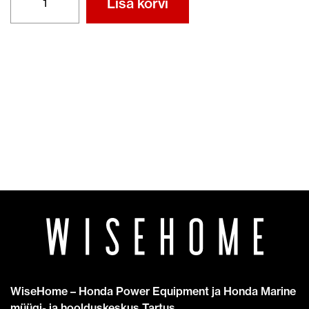
Lisa korvi
BF15/BF20
kogus
WiseHome – Honda Power Equipment ja Honda Marine
müügi- ja hoolduskeskus Tartus