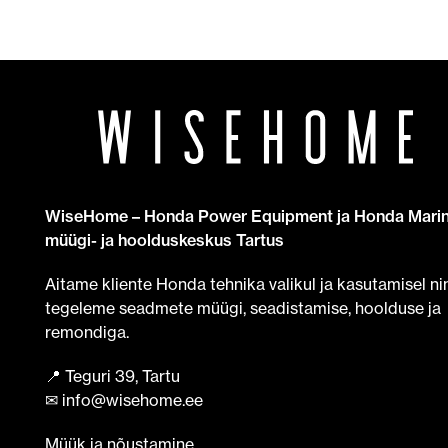
WiseHome – Honda Power Equipment ja Honda Mari
müügi- ja hoolduskeskus Tartus
Aitame kliente Honda tehnika valikul ja kasutamisel ni
tegeleme seadmete müügi, seadistamise, hoolduse ja
remondiga.
📍 Teguri 39, Tartu
✉ info@wisehome.ee
Müük ja nõustamine