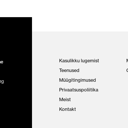
Kasulikku lugemist
ne
Teenused
Müügitingimused
ng
Privaatsuspoliitika
Meist
Kontakt