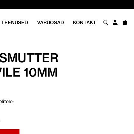
TEENUSED
VARUOSAD
KONTAKT
USMUTTER
ILE 10MM
itele:
a