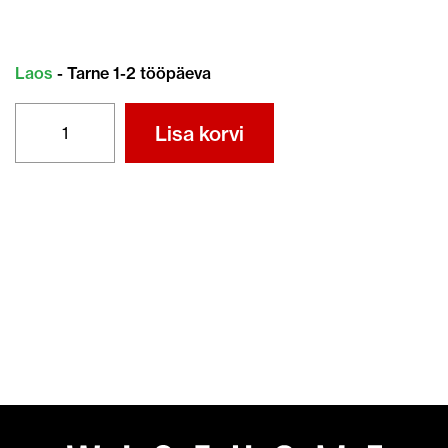
Laos
- Tarne 1-2 tööpäeva
MIIMO
Lisa korvi
LÕIKETERA
KINNITUSMUTTER
(0,5mm
terale)
kogus