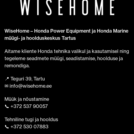
WiseHome – Honda Power Equipment ja Honda Marine
müügi- ja hoolduskeskus Tartus
Aitame kliente Honda tehnika valikul ja kasutamisel ning
tegeleme seadmete müügi, seadistamise, hoolduse ja
remondiga.
📍 Teguri 39, Tartu
✉ info@wisehome.ee
Müük ja nõustamine
📞 +372 537 90057
Tehniline tugi ja hooldus
📞 +372 530 07883