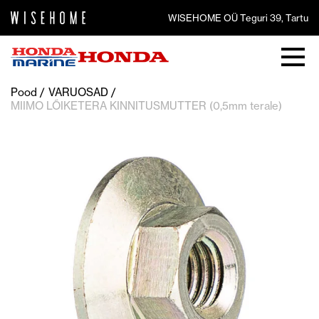
WISEHOME OÜ Teguri 39, Tartu
Pood
VARUOSAD
MIIMO LÕIKETERA KINNITUSMUTTER (0,5mm terale)