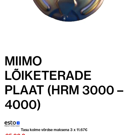
MIIMO
LÕIKETERADE
PLAAT (HRM 3000 –
4000)
Tasu kolme võrdse maksena 3 x
11.67
€