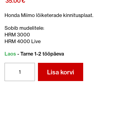
35.00
€
Honda Miimo lõiketerade kinnitusplaat.
Sobib mudelitele:
HRM 3000
HRM 4000 Live
Laos
- Tarne 1-2 tööpäeva
MIIMO
Lisa korvi
LÕIKETERADE
PLAAT
(HRM
3000
-
4000)
kogus