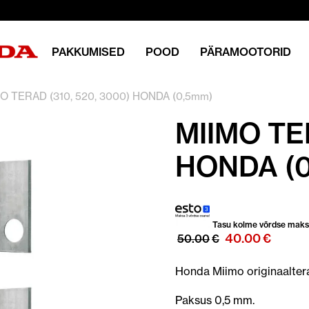
PAKKUMISED
POOD
PÄRAMOOTORID
O TERAD (310, 520, 3000) HONDA (0,5mm)
MIIMO TER
HONDA (
Tasu kolme võrdse mak
Algne
Prae
40.00
€
50.00
€
hind
hind
oli:
on:
Honda Miimo originaaltera
50.00€.
40.00
Paksus 0,5 mm.