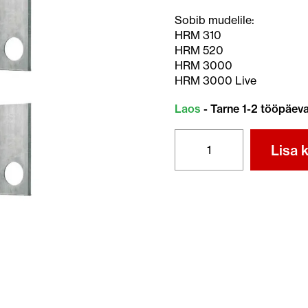
Sobib mudelile:
HRM 310
HRM 520
HRM 3000
HRM 3000 Live
Laos
- Tarne 1-2 tööpäev
MIIMO
Lisa k
TERAD
(310,
520,
3000)
HONDA
(0,5mm)
kogus