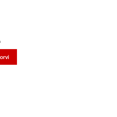
a
orvi