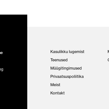
Kasulikku lugemist
ne
Teenused
Müügitingimused
ng
Privaatsuspoliitika
Meist
Kontakt