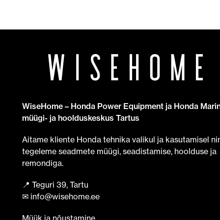
WiseHome – Honda Power Equipment ja Honda Mari
müügi- ja hoolduskeskus Tartus
Aitame kliente Honda tehnika valikul ja kasutamisel ni
tegeleme seadmete müügi, seadistamise, hoolduse ja
remondiga.
📍 Teguri 39, Tartu
✉ info@wisehome.ee
Müük ja nõustamine