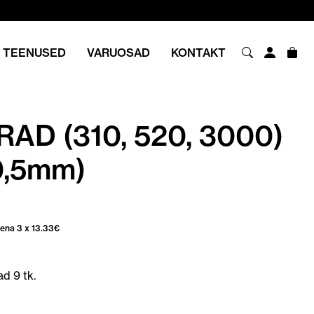
TEENUSED
VARUOSAD
KONTAKT
AD (310, 520, 3000)
0,5mm)
sena 3 x
13.33
€
gune
d 9 tk.
€.