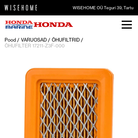
WISEHOME OÜ Teguri 39, Tartu
Pood
VARUOSAD
ÕHUFILTRID
ÕHUFILTER 17211-Z3F-000