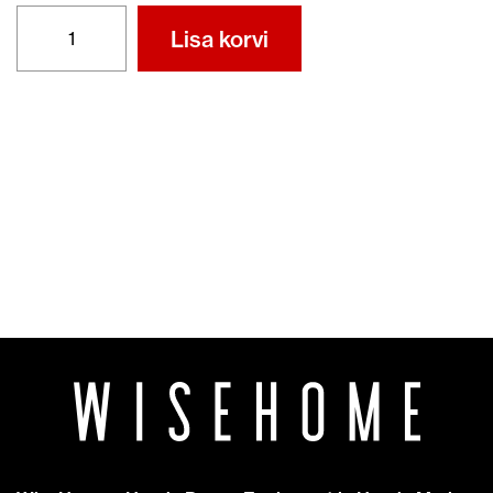
ÕHUFILTER
Lisa korvi
17211-
Z3F-
000
kogus