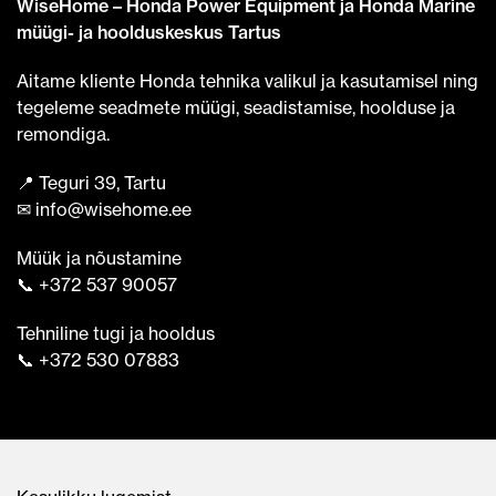
WiseHome – Honda Power Equipment ja Honda Marine
müügi- ja hoolduskeskus Tartus
Aitame kliente Honda tehnika valikul ja kasutamisel ning
tegeleme seadmete müügi, seadistamise, hoolduse ja
remondiga.
📍 Teguri 39, Tartu
✉ info@wisehome.ee
Müük ja nõustamine
📞 +372 537 90057
Tehniline tugi ja hooldus
📞 +372 530 07883