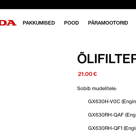
PAKKUMISED
POOD
PÄRAMOOTORID
ÕLIFILTE
21.00
€
Sobib mudelitele:
GX630H-V0C (Engin
GX630RH-QAF (Engi
GX630RH-QF1 (Engin