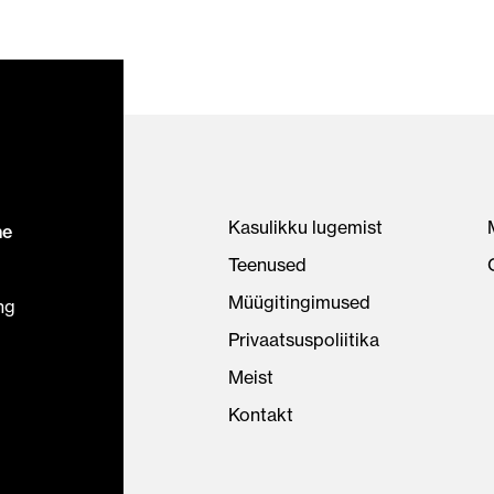
Kasulikku lugemist
ne
Teenused
Müügitingimused
ng
Privaatsuspoliitika
Meist
Kontakt