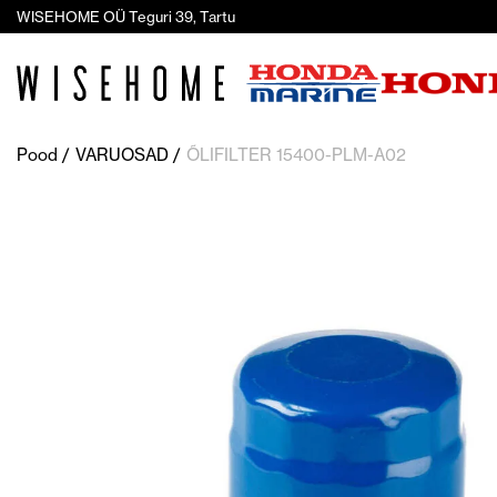
WISEHOME OÜ Teguri 39, Tartu
Pood
VARUOSAD
ÕLIFILTER 15400-PLM-A02