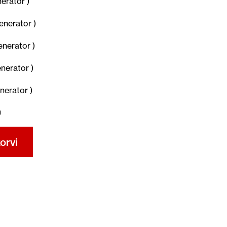
rator )
nerator )
erator )
erator )
erator )
a
orvi