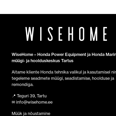
WiseHome – Honda Power Equipment ja Honda Mari
müügi- ja hoolduskeskus Tartus
Aitame kliente Honda tehnika valikul ja kasutamisel ni
tegeleme seadmete müügi, seadistamise, hoolduse ja
remondiga.
📍 Teguri 39, Tartu
✉ info@wisehome.ee
Müük ja nõustamine