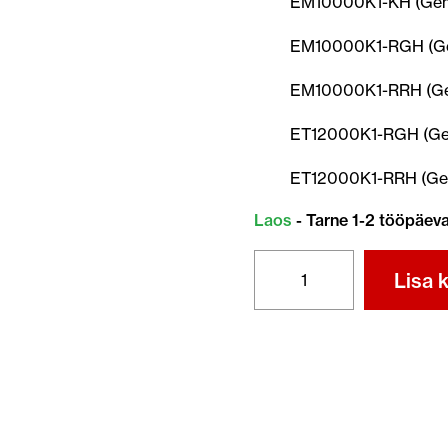
EM10000K1-KH (Gene
EM10000K1-RGH (Ge
EM10000K1-RRH (Gen
ET12000K1-RGH (Gen
ET12000K1-RRH (Gen
Laos
- Tarne 1-2 tööpäev
ÕLIFILTER
Lisa k
15400-
PLM-
A02
kogus