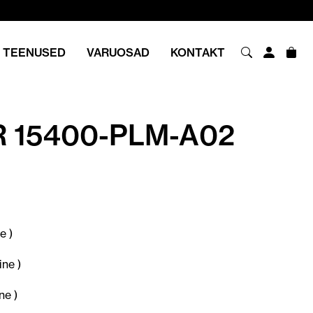
TEENUSED
VARUOSAD
KONTAKT
R 15400-PLM-A02
e )
ne )
e )