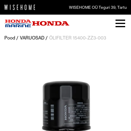
WISEHOME OÜ Teguri 39, Tartu
Pood
VARUOSAD
ÕLIFILTER 15400-ZZ3-003