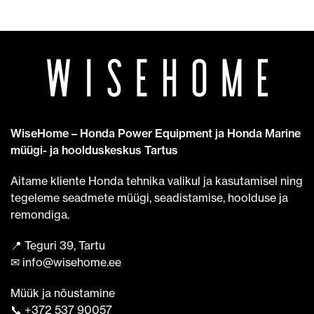
WiseHome – Honda Power Equipment ja Honda Marine
müügi- ja hoolduskeskus Tartus
Aitame kliente Honda tehnika valikul ja kasutamisel ning
tegeleme seadmete müügi, seadistamise, hoolduse ja
remondiga.
📍 Teguri 39, Tartu
✉ info@wisehome.ee
Müük ja nõustamine
📞 +372 537 90057