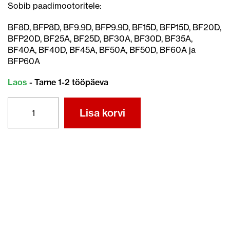
Sobib paadimootoritele:
BF8D, BFP8D, BF9.9D, BFP9.9D, BF15D, BFP15D, BF20D,
BFP20D, BF25A, BF25D, BF30A, BF30D, BF35A,
BF40A, BF40D, BF45A, BF50A, BF50D, BF60A ja
BFP60A
Laos
- Tarne 1-2 tööpäeva
ÕLIFILTER
Lisa korvi
15400-
ZZ3-
003
kogus