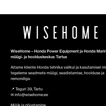
WiseHome – Honda Power Equipment ja Honda Mari
müügi- ja hoolduskeskus Tartus
Aitame kliente Honda tehnika valikul ja kasutamisel ni
tegeleme seadmete müügi, seadistamise, hoolduse ja
remondiga.
📍 Teguri 39, Tartu
✉ info@wisehome.ee
Müük ja nõustamine