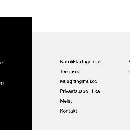
Kasulikku lugemist
ne
Teenused
Müügitingimused
ng
Privaatsuspoliitika
Meist
Kontakt