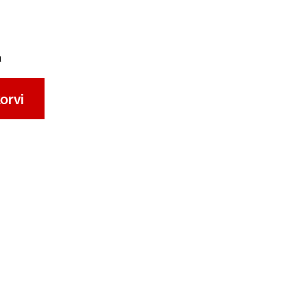
a
orvi