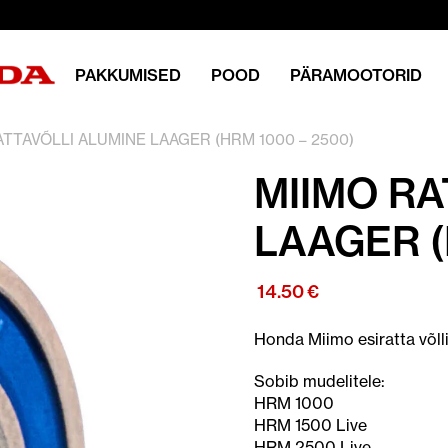
PAKKUMISED
POOD
PÄRAMOOTORID
ATTAVÕLLI ALUMINE LAAGER (HRM 1000 – 2500)
MIIMO RA
LAAGER (
14.50
€
Honda Miimo esiratta võlli
Sobib mudelitele:
HRM 1000
HRM 1500 Live
HRM 2500 Live