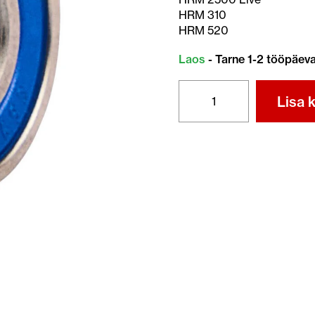
HRM 310
HRM 520
Laos
- Tarne 1-2 tööpäev
MIIMO
Lisa k
RATTAVÕLLI
ALUMINE
LAAGER
(HRM
1000
-
2500)
kogus