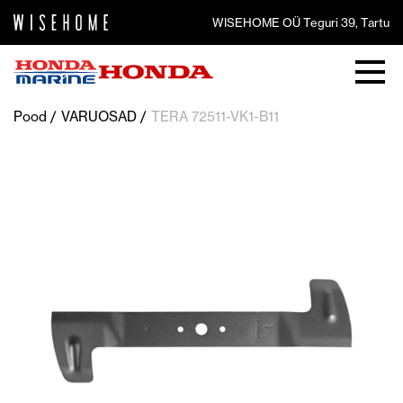
WISEHOME OÜ Teguri 39, Tartu
Pood
VARUOSAD
TERA 72511-VK1-B11