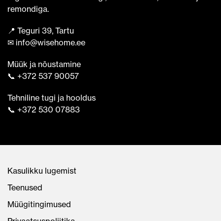
remondiga.
📍 Teguri 39, Tartu
✉ info@wisehome.ee
Müük ja nõustamine
📞 +372 537 90057
Tehniline tugi ja hooldus
📞 +372 530 07883
Kasulikku lugemist
Teenused
Müügitingimused