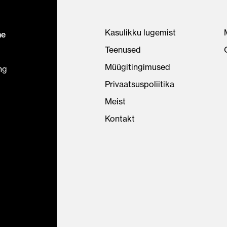
Kasulikku lugemist
ne
Teenused
Müügitingimused
ng
Privaatsuspoliitika
Meist
Kontakt