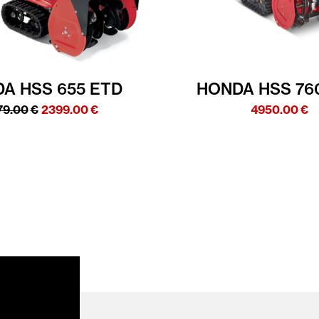
A HSS 655 ETD
HONDA HSS 76
Algne
Praegune
79.00
€
2399.00
€
4950.00
€
hind
hind
oli:
on:
2879.00€.
2399.00€.