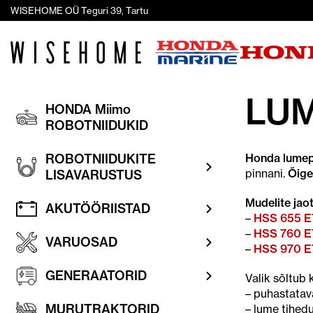
WISEHOME OÜ Teguri 39, Tartu
LU
HONDA Miimo
ROBOTNIIDUKID
ROBOTNIIDUKITE
Honda lumep
pinnani.
Õige
LISAVARUSTUS
Mudelite jaot
AKUTÖÖRIISTAD
–
HSS 655 
–
HSS 760 
VARUOSAD
–
HSS 970 
GENERAATORID
Valik sõltub
– puhastatav
MURUTRAKTORID
– lume tihed