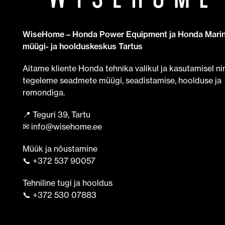
WiseHome – Honda Power Equipment ja Honda Mari
müügi- ja hoolduskeskus Tartus
Aitame kliente Honda tehnika valikul ja kasutamisel ni
tegeleme seadmete müügi, seadistamise, hoolduse ja
remondiga.
📍 Teguri 39, Tartu
✉ info@wisehome.ee
Müük ja nõustamine
📞 +372 537 90057
Tehniline tugi ja hooldus
📞 +372 530 07883