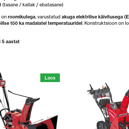
d (tasane / kallak / ebatasane)
d on
roomikutega
, varustatud
akuga
elektrilise käivitusega (
iilse töö ka madalatel temperatuuridel
. Konstruktsioon on 
i 5 aastat
Laos