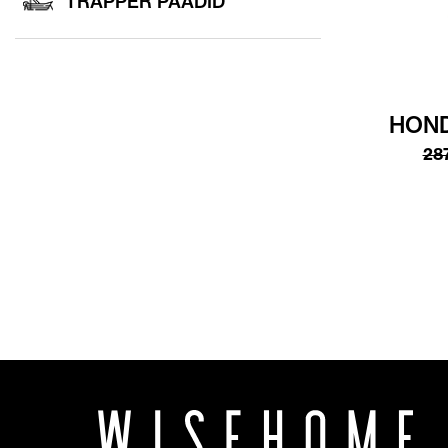
TRAPPER PAADID
HOND
28