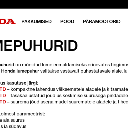
PAKKUMISED
POOD
PÄRAMOOTORID
MEPUHURID
uhurid
on mõeldud lume eemaldamiseks erinevates tingimuste
 Honda lumepuhur
valitakse vastavalt puhastatavale alale, l
us kasutuse järgi:
ETD
– kompaktne lahendus väiksematele aladele ja kitsamat
ETD
– tasakaalustatud jõudlus keskmise suurusega pindadele
ETD
– suurema jõudlusega mudel suurematele aladele ja tihe
 kolmest parameetrist:
a ala suurus
us ja sügavus