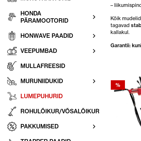
– liikumispin
HONDA
Kõik mudeli
PÄRAMOOTORID
tagavad
stab
kallakul.
HONWAVE PAADID
Garantii: kun
VEEPUMBAD
MULLAFREESID
MURUNIIDUKID
%
LUMEPUHURID
ROHULÕIKUR/VÕSALÕIKUR
PAKKUMISED