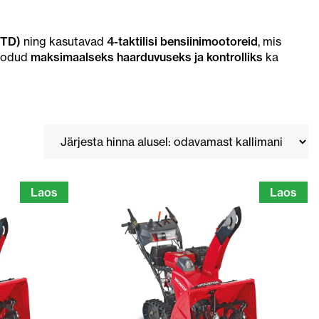
ETD)
ning kasutavad
4-taktilisi bensiinimootoreid
, mis
loodud
maksimaalseks haarduvuseks ja kontrolliks
ka
Laos
Laos