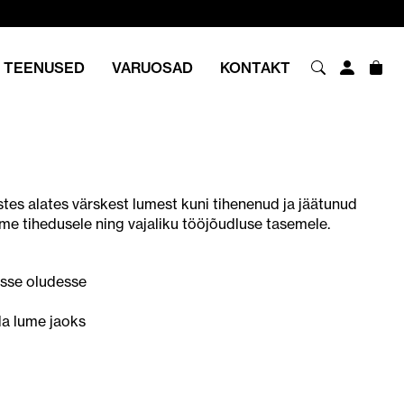
TEENUSED
VARUOSAD
KONTAKT
s alates värskest lumest kuni tihenenud ja jäätunud
ume tihedusele ning vajaliku tööjõudluse tasemele.
esse oludesse
da lume jaoks