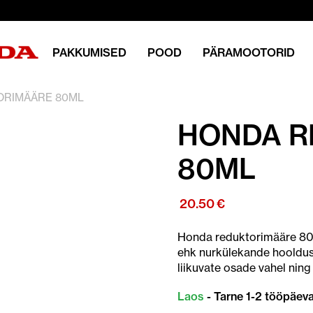
PAKKUMISED
POOD
PÄRAMOOTORID
ORIMÄÄRE 80ML
HONDA R
80ML
20.50
€
Honda reduktorimääre 80 
ehk nurkülekande hooldus
liikuvate osade vahel ning
Laos
- Tarne 1-2 tööpäev