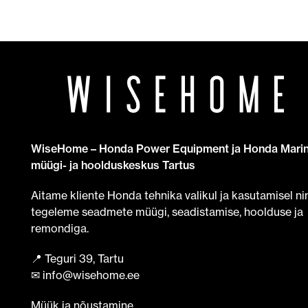
WiseHome – Honda Power Equipment ja Honda Mari
müügi- ja hoolduskeskus Tartus
Aitame kliente Honda tehnika valikul ja kasutamisel ni
tegeleme seadmete müügi, seadistamise, hoolduse ja
remondiga.
📍 Teguri 39, Tartu
✉ info@wisehome.ee
Müük ja nõustamine