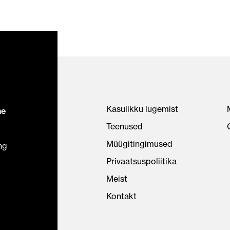
Kasulikku lugemist
ne
Teenused
Müügitingimused
ng
Privaatsuspoliitika
Meist
Kontakt