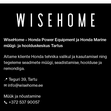
WiseHome – Honda Power Equipment ja Honda Marine
müügi- ja hoolduskeskus Tartus
Aitame kliente Honda tehnika valikul ja kasutamisel ning
tegeleme seadmete müügi, seadistamise, hoolduse ja
remondiga.
📍 Teguri 39, Tartu
✉ info@wisehome.ee
Müük ja nõustamine
📞 +372 537 90057