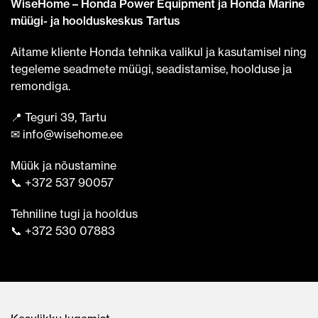
WiseHome – Honda Power Equipment ja Honda Marine
müügi- ja hoolduskeskus Tartus
Aitame kliente Honda tehnika valikul ja kasutamisel ning
tegeleme seadmete müügi, seadistamise, hoolduse ja
remondiga.
📍 Teguri 39, Tartu
✉ info@wisehome.ee
Müük ja nõustamine
📞 +372 537 90057
Tehniline tugi ja hooldus
📞 +372 530 07883