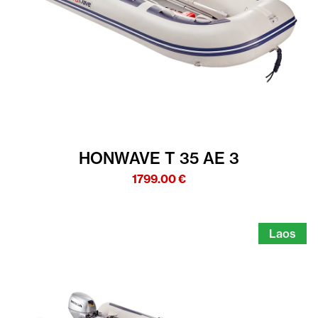
HONWAVE T 35 AE 3
1799.00
€
Laos