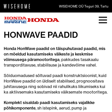
WISEHOME OÜ Teguri 39, Tartu
HONWAVE PAADID
Honda HonWave paadid on täispuhutavad paadid, mis
on mõeldud kasutamiseks väikeste ja keskmise
võimsusega päramootoritega
, pakkudes tasakaalu
transporditavuse, stabiilsuse ja kandevõime vahel.
Sõiduomadused sõltuvad paadi konstruktsioonist, kuid
HonWave paadid on üldiselt stabiilsed, prognoositava
juhitavusega ning sobivad nii rahulikuks liikumiseks kui
ka aktiivsemaks kasutamiseks väiksemate mootoritega.
Komplekt sisaldab paadi kasutamiseks vajalikke
põhikomponente
, sh istepink, aerud, pump ja