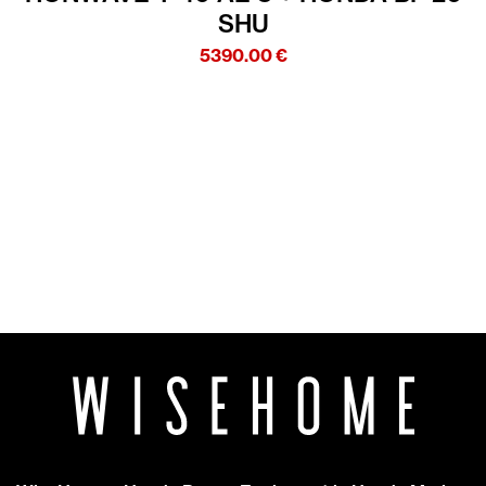
SHU
5390.00
€