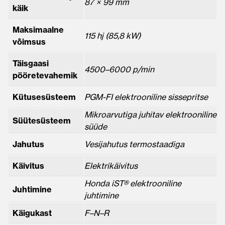
87 × 99 mm
käik
Maksimaalne
115 hj (85,8 kW)
võimsus
Täisgaasi
4500–6000 p/min
pööretevahemik
Kütusesüsteem
PGM-FI elektrooniline sissepritse
Mikroarvutiga juhitav elektrooniline
Süütesüsteem
süüde
Jahutus
Vesijahutus termostaadiga
Käivitus
Elektrikäivitus
Honda iST® elektrooniline
Juhtimine
juhtimine
Käigukast
F–N–R