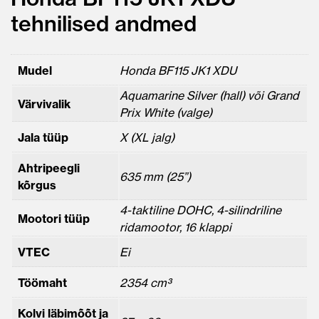
tehnilised andmed
Mudel
Honda BF115 JK1 XDU
Aquamarine Silver (hall) või Grand
Värvivalik
Prix White (valge)
Jala tüüp
X (XL jalg)
Ahtripeegli
635 mm (25”)
kõrgus
4-taktiline DOHC, 4-silindriline
Mootori tüüp
ridamootor, 16 klappi
VTEC
Ei
Töömaht
2354 cm³
Kolvi läbimõõt ja