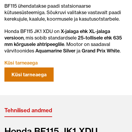
BF115 ühendatakse paadi statsionaarse
kütusesüsteemiga. Sõukruvi valitakse vastavalt paadi
kerekujule, kaalule, koormusele ja kasutusotstarbele.
Honda BF115 JK1 XDU on
X-jalaga ehk XL-jalaga
versioon
, mis sobib standardsele
25-tollisele ehk 635
mm kõrgusele ahtripeeglile
. Mootor on saadaval
värvitoonides
Aquamarine Silver
ja
Grand Prix White
.
Küsi tarneaega
Küsi tarneaega
Tehnilised andmed
Honda BF115 JK1 XDU