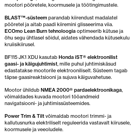
mootori pööretele, koormusele ja töötingimustele.
BLAST™-süsteem
parandab kiirendust madalatel
pööretel ja aitab paadi kiiremini glisseerima viia.
ECOmo Lean Burn tehnoloogia
optimeerib kütuse ja
õhu segu ühtlasel sõidul, aidates vähendada kütusekulu
kruiisikiirusel.
BF115 JK1 XDU kasutab
Honda iST® elektroonilist
gaasi- ja käigujuhtimist
, mille puhul juhtimiskäsud
edastatakse mootorile elektrooniliselt. Süsteem tagab
täpse gaasireaktsiooni ja sujuva käiguvahetuse.
Mootor ühildub
NMEA 2000® pardaelektroonikaga
,
võimaldades kuvada mootori tööandmeid
navigatsiooni- ja juhtimissüsteemides.
Power Trim & Tilt
võimaldab mootori trimmi- ja
kallutusnurka elektriliselt reguleerida vastavalt kiirusele,
koormusele ja veeoludele.