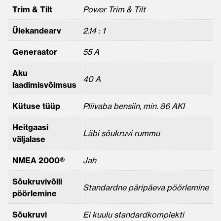
Trim & Tilt
Power Trim & Tilt
Ülekandearv
2.14 : 1
Generaator
55 A
Aku
40 A
laadimisvõimsus
Kütuse tüüp
Pliivaba bensiin, min. 86 AKI
Heitgaasi
Läbi sõukruvi rummu
väljalase
NMEA 2000®
Jah
Sõukruvivõlli
Standardne päripäeva pöörlemine
pöörlemine
Sõukruvi
Ei kuulu standardkomplekti