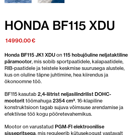
HONDA BF115 XDU
14990.00
€
Honda BF115 JK1 XDU
on
115 hobujõuline neljataktiline
päramootor
, mis sobib sportpaatidele, kalapaatidele,
RIB-paatidele ja teistele keskmise suurusega alustele,
kus on oluline täpne juhtimine, hea kiirendus ja
ökonoomne töö.
BF115 kasutab
2,4-liitrist neljasilindrilist DOHC-
mootorit
töömahuga
2354 cm³
. 16-klapiline
konstruktsioon tagab sujuva võimsuse arendamise ja
efektiivse töö kogu pööretevahemikus.
Mootor on varustatud
PGM-FI elektroonilise
sissepritsega
, mis reguleerib kütusekogust vastavalt