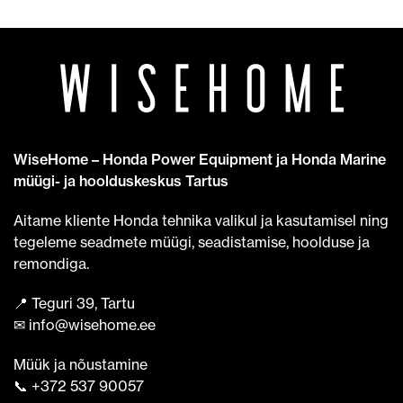
WiseHome – Honda Power Equipment ja Honda Marine
müügi- ja hoolduskeskus Tartus
Aitame kliente Honda tehnika valikul ja kasutamisel ning
tegeleme seadmete müügi, seadistamise, hoolduse ja
remondiga.
📍 Teguri 39, Tartu
✉ info@wisehome.ee
Müük ja nõustamine
📞 +372 537 90057