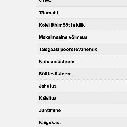
VTEC
Töömaht
Kolvi läbimõõt ja käik
Maksimaalne võimsus
Täisgaasi pööretevahemik
Kütusesüsteem
Süütesüsteem
Jahutus
Käivitus
Juhtimine
Käigukast