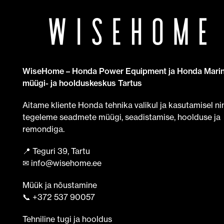
WiseHome – Honda Power Equipment ja Honda Mari
müügi- ja hoolduskeskus Tartus
Aitame kliente Honda tehnika valikul ja kasutamisel ni
tegeleme seadmete müügi, seadistamise, hoolduse ja
remondiga.
📍 Teguri 39, Tartu
✉ info@wisehome.ee
Müük ja nõustamine
📞 +372 537 90057
Tehniline tugi ja hooldus