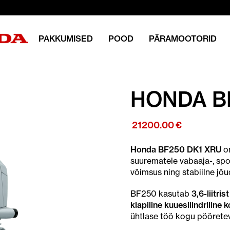
PAKKUMISED
POOD
PÄRAMOOTORID
HONDA B
21200.00
€
Honda BF250 DK1 XRU
o
suurematele vabaaja-, spor
võimsus ning stabiilne jõ
BF250 kasutab
3,6-liitr
klapiline kuuesilindriline
ühtlase töö kogu pöörete