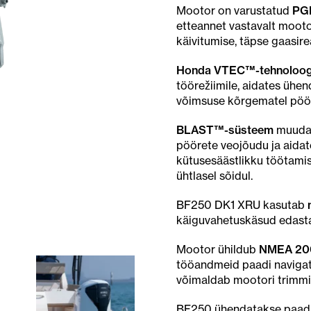
Mootor on varustatud
PGM
etteannet vastavalt mootor
käivitumise, täpse gaasire
Honda VTEC™-tehnoloog
töörežiimile, aidates ühe
võimsuse kõrgematel pöör
BLAST™-süsteem
muudab
pöörete veojõudu ja aidate
kütusesäästlikku töötami
ühtlasel sõidul.
BF250 DK1 XRU kasutab
käiguvahetuskäsud edasta
Mootor ühildub
NMEA 200
tööandmeid paadi navigat
võimaldab mootori trimmi- 
BF250 ühendatakse paad