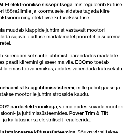
-FI elektroonilise sissepritsega
, mis reguleerib kütuse
i töörežiimile ja koormusele, aidates tagada kiire
aktsiooni ning efektiivse kütusekasutuse.
ia
muudab klappide juhtimist vastavalt mootori
ndada sujuva jõudluse madalamatel pööretel ja suurema
etel.
 kiirendamisel süüte juhtimist, parandades madalate
s paadi kiiremini glisseerima viia.
ECOmo
toetab
st laiemas töövahemikus, aidates vähendada kütusekulu
mehaanilist kaugjuhtimissüsteemi
, mille puhul gaasi- ja
takse mootorile juhtimistrosside kaudu.
0® pardaelektroonikaga
, võimaldades kuvada mootori
siooni- ja juhtimissüsteemides.
Power Trim & Tilt
ja kallutusnurka elektriliselt reguleerida.
i
statsionaarse kütusesüsteemiga
. Sõukruvi valitakse