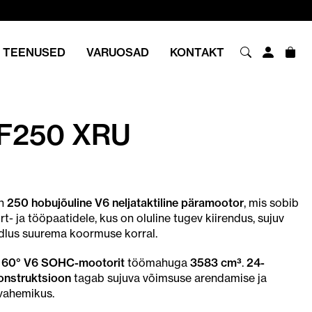
TEENUSED
VARUOSAD
KONTAKT
F250 XRU
n
250 hobujõuline V6 neljataktiline päramootor
, mis sobib
t- ja tööpaatidele, kus on oluline tugev kiirendus, sujuv
udlus suurema koormuse korral.
ist 60° V6 SOHC-mootorit
töömahuga
3583 cm³
.
24-
 konstruktsioon
tagab sujuva võimsuse arendamise ja
vahemikus.