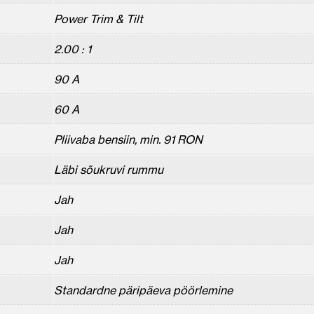
Power Trim & Tilt
2.00 : 1
90 A
60 A
Pliivaba bensiin, min. 91 RON
Läbi sõukruvi rummu
Jah
Jah
Jah
Standardne päripäeva pöörlemine