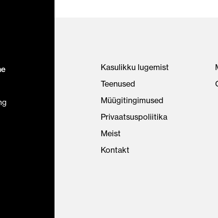
Kasulikku lugemist
ne
Teenused
Müügitingimused
ng
Privaatsuspoliitika
Meist
Kontakt