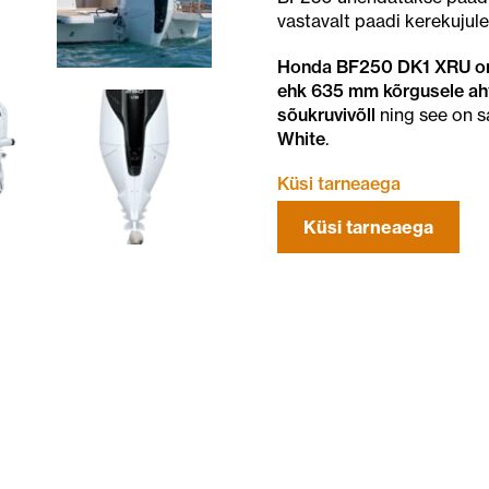
vastavalt paadi kerekujule
Honda BF250 DK1 XRU on 
ehk 635 mm kõrgusele aht
sõukruvivõll
ning see on s
White
.
Küsi tarneaega
Küsi tarneaega