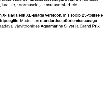
, kaalule, koormusele ja kasutusotstarbele.
X-jalaga ehk XL-jalaga versioon
, mis sobib
25-tollisele
ripeeglile
. Mudelil on
standardse pöörlemissuunaga
aadaval värvitoonides
Aquamarine Silver
ja
Grand Prix