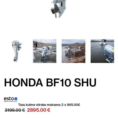
HONDA BF10 SHU
Tasu kolme võrdse maksena 3 x
965.00
€
Algne
Praegune
2895.00
€
3199.00
€
hind
hind