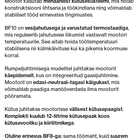
Mootor kasutab
mehaanilist kütusesüsteemi
, mis hoiab
konstruktsiooni lihtsana ja töökindlana ning võimaldab
stabiilset tööd erinevates tingimustes.
BF10 on
vesijahutusega ja varustatud termostaadiga
,
mis reguleerib jahutusvee liikumist vastavalt mootori
temperatuurile. See aitab hoida töötemperatuuri
stabiilsena nii külmkäivituse kui ka pikema koormuse
korral.
Rumpeljuhtimisega mudelitel juhitakse mootorit
käepidemelt
, kus on integreeritud gaasijuhtimine.
Mootoril on
edasi–neutraal–tagasi käigukast
, mis
võimaldab paadiga manööverdada ilma mootorit
pööramata.
Kütus juhitakse mootorisse
välisest kütusepaagist
.
Komplekti kuulub 12-liitrine kütusepaak koos
kütusevooliku ja kiirliitmikega
.
Oluline erinevus BF8-ga:
sama töömaht, kuid
suurem