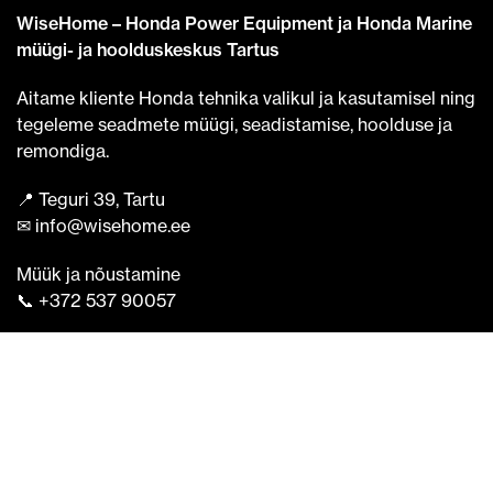
WiseHome – Honda Power Equipment ja Honda Marine
müügi- ja hoolduskeskus Tartus
Aitame kliente Honda tehnika valikul ja kasutamisel ning
tegeleme seadmete müügi, seadistamise, hoolduse ja
remondiga.
📍 Teguri 39, Tartu
✉ info@wisehome.ee
Müük ja nõustamine
📞 +372 537 90057
Tehniline tugi ja hooldus
📞 +372 530 07883