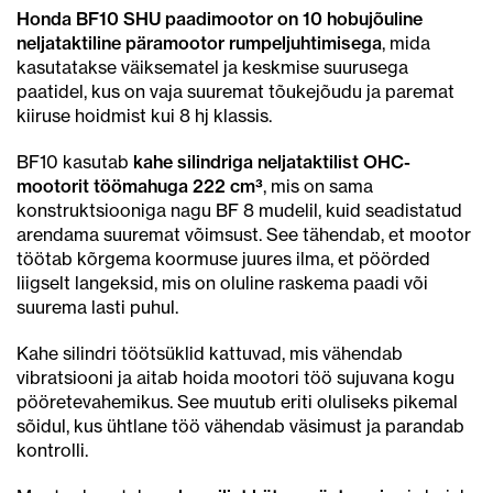
oli:
on:
Honda BF10 SHU paadimootor on 10 hobujõuline
3199.00€.
2895.00€.
neljataktiline päramootor rumpeljuhtimisega
, mida
kasutatakse väiksematel ja keskmise suurusega
paatidel, kus on vaja suuremat tõukejõudu ja paremat
kiiruse hoidmist kui 8 hj klassis.
BF10 kasutab
kahe silindriga neljataktilist OHC-
mootorit töömahuga 222 cm³
, mis on sama
konstruktsiooniga nagu BF 8 mudelil, kuid seadistatud
arendama suuremat võimsust. See tähendab, et mootor
töötab kõrgema koormuse juures ilma, et pöörded
liigselt langeksid, mis on oluline raskema paadi või
suurema lasti puhul.
Kahe silindri töötsüklid kattuvad, mis vähendab
vibratsiooni ja aitab hoida mootori töö sujuvana kogu
pööretevahemikus. See muutub eriti oluliseks pikemal
sõidul, kus ühtlane töö vähendab väsimust ja parandab
kontrolli.