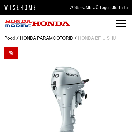
WISEHOME OÜ Teguri 39, Tartu
Pood
HONDA PÄRAMOOTORID
HONDA BF10 SHU
%