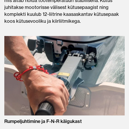
mis aitab hoida töötemperatuuri stabiilsena. Kütus
juhitakse mootorisse välisest kütusepaagist ning
komplekti kuulub 12-liitrine kaasaskantav kütusepaak
koos kütusevooliku ja kiirliitmikega.
Rumpeljuhtimine ja F-N-R käigukast