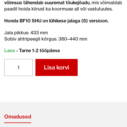
võimsus tähendab suuremat tõukejõudu
, mis võimaldab
paadil hoida kiirust ka koormuse all või vastutuules.
Honda BF10 SHU on lühikese jalaga (S) versioon.
Jala pikkus: 433 mm
Sobiv ahtripeegli kõrgus: 380–440 mm
Laos
- Tarne 1-2 tööpäeva
HONDA
Lisa korvi
BF10
SHU
kogus
Omadused