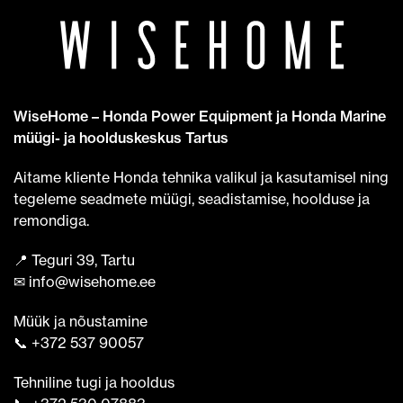
WiseHome – Honda Power Equipment ja Honda Marine
müügi- ja hoolduskeskus Tartus
Aitame kliente Honda tehnika valikul ja kasutamisel ning
tegeleme seadmete müügi, seadistamise, hoolduse ja
remondiga.
📍 Teguri 39, Tartu
UR
✉ info@wisehome.ee
Müük ja nõustamine
📞 +372 537 90057
Tehniline tugi ja hooldus