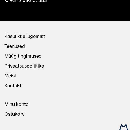
📞 +372 530 07883
Kasulikku lugemist
Teenused
Müügitingimused
Privaatsuspoliitika
Meist
Kontakt
Minu konto
Ostukorv