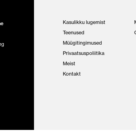
Kasulikku lugemist
ne
Teenused
Müügitingimused
ng
Privaatsuspoliitika
Meist
Kontakt