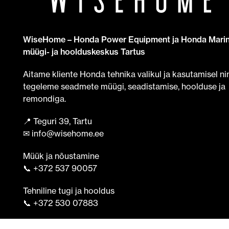
WiseHome – Honda Power Equipment ja Honda Mari
müügi- ja hoolduskeskus Tartus
Aitame kliente Honda tehnika valikul ja kasutamisel ni
tegeleme seadmete müügi, seadistamise, hoolduse ja
remondiga.
📍 Teguri 39, Tartu
✉ info@wisehome.ee
Müük ja nõustamine
📞 +372 537 90057
Tehniline tugi ja hooldus
📞 +372 530 07883