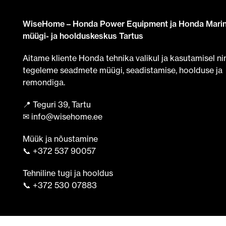
WiseHome – Honda Power Equipment ja Honda Mari
müügi- ja hoolduskeskus Tartus
Aitame kliente Honda tehnika valikul ja kasutamisel ni
tegeleme seadmete müügi, seadistamise, hoolduse ja
remondiga.
📍 Teguri 39, Tartu
✉ info@wisehome.ee
Müük ja nõustamine
📞 +372 537 90057
Tehniline tugi ja hooldus
📞 +372 530 07883