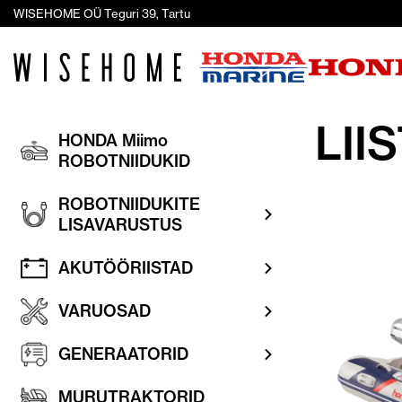
WISEHOME OÜ Teguri 39, Tartu
LII
HONDA Miimo
ROBOTNIIDUKID
ROBOTNIIDUKITE
LISAVARUSTUS
AKUTÖÖRIISTAD
VARUOSAD
GENERAATORID
MURUTRAKTORID