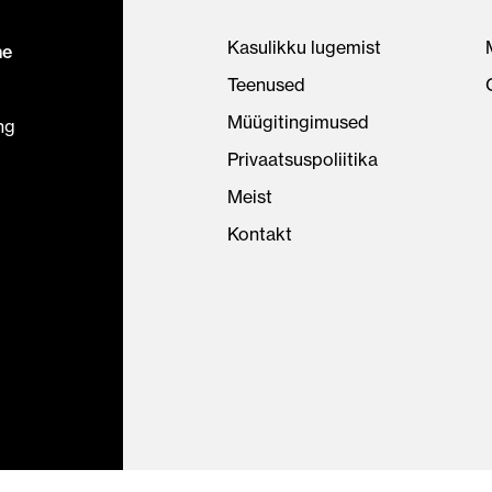
Kasulikku lugemist
ne
Teenused
Müügitingimused
ng
Privaatsuspoliitika
Meist
Kontakt